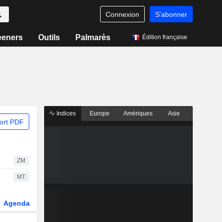
Connexion
S'abonner
eeners
Outils
Palmarès
Édition française
Indices
Europe
Amériques
Asie
ort PDF
ZM
MT
Agenda
Secteur
Dérivés
Fonds et ETFs