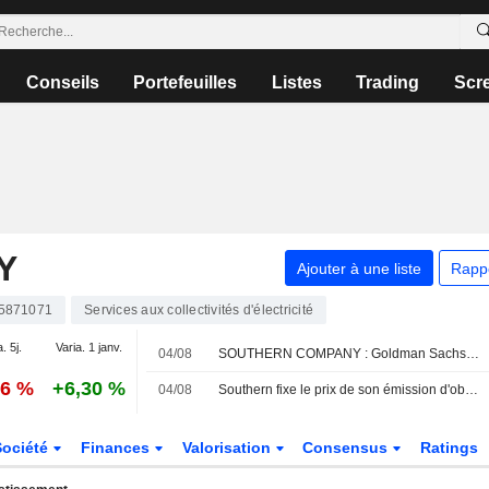
Conseils
Portefeuilles
Listes
Trading
Scr
Y
Ajouter à une liste
Rapp
5871071
Services aux collectivités d'électricité
. 5j.
Varia. 1 janv.
04/08
SOUTHERN COMPANY : Goldman Sachs neutre sur le dossier
96 %
+6,30 %
04/08
Southern fixe le prix de son émission d'obligations convertibles de premier rang pour 2,38 milliards de dollars
Société
Finances
Valorisation
Consensus
Ratings