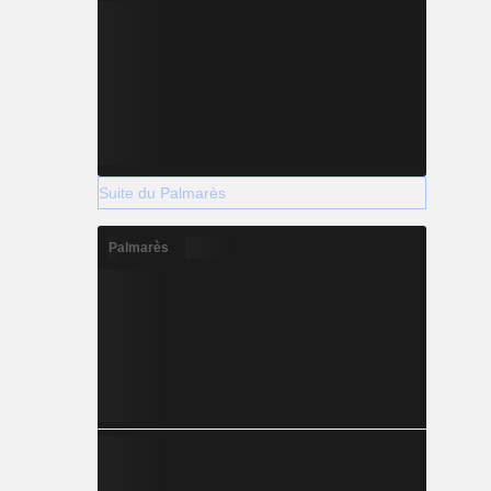
Suite du Palmarès
Palmarès