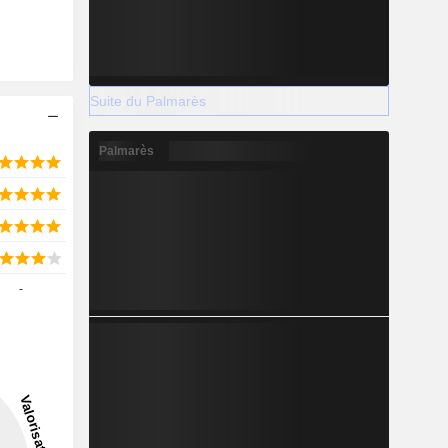
Suite du Palmarès
Palmarès
-