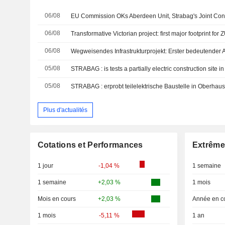
06/08
EU Commission OKs Aberdeen Unit, Strabag's Joint Con
06/08
06/08
05/08
STRABAG : is tests a partially electric construction site
05/08
STRABAG : erprobt teilelektrische Baustelle in Oberhau
Plus d'actualités
Cotations et Performances
Extrême
1 jour
-1,04 %
1 semaine
1 semaine
+2,03 %
1 mois
Mois en cours
+2,03 %
Année en c
1 mois
-5,11 %
1 an