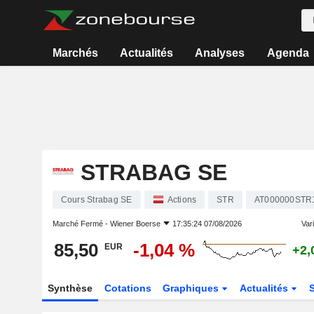
Marchés
Actualités
Analyses
Agenda
STRABAG SE
Cours Strabag SE
Actions
STR
AT000000STR
Marché Fermé -
Wiener Boerse
17:35:24 07/08/2026
Vari
85,50
-1,04 %
EUR
+2,
Synthèse
Cotations
Graphiques
Actualités