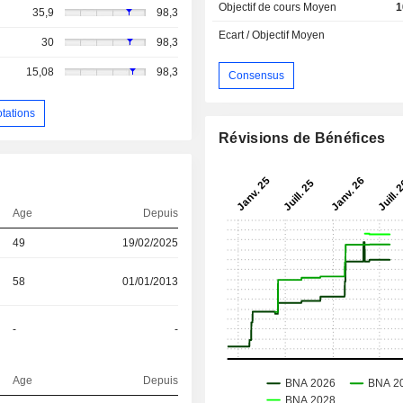
Objectif de cours Moyen
1
35,9
98,3
Ecart / Objectif Moyen
30
98,3
15,08
98,3
Consensus
otations
Révisions de Bénéfices
Age
Depuis
49
19/02/2025
58
01/01/2013
-
-
Age
Depuis