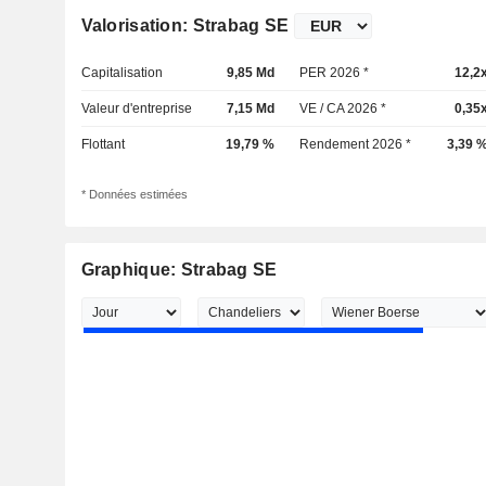
Valorisation: Strabag SE
Capitalisation
9,85 Md
PER 2026 *
12,2
Valeur d'entreprise
7,15 Md
VE / CA 2026 *
0,35
Flottant
19,79 %
Rendement 2026 *
3,39 
* Données estimées
Graphique: Strabag SE