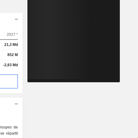
2027 *
21,3 Md
852 M
-2,93 Md
groupes de
e répartit