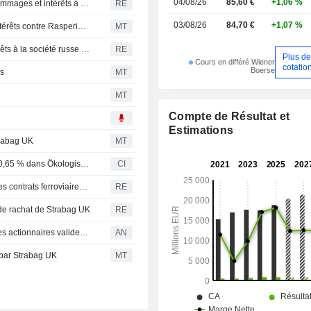
04/08/26
85,60 €
+1,06 %
L'autrichienne RBI réclame 3,6 milliards de dollars de dommages et intérêts à Rasperia
RE
03/08/26
84,70 €
+1,07 %
Raiffeisen Bank va engager une action en dommages-intérêts contre Rasperia en Autriche
MT
RBI réclame 3,15 milliards d'euros de dommages et intérêts à la société russe Rasperia en Autriche
RE
Plus d
Cours en différé Wiener
cotatio
Boerse
es
MT
MT
Compte de Résultat et
Estimations
trabag UK
MT
Strabag SE (WBAG:STR) acquiert une participation de 50,65 % dans Ökologische Klärschlammtrocknung Offenhausen GmbH
CI
La filiale australienne de Strabag, Georgiou, décroche des contrats ferroviaires de plus de 490 millions d'euros
RE
e de rachat de Strabag UK
RE
Van Elle lance un avertissement sur résultats alors que les actionnaires valident le rachat
AN
t par Strabag UK
MT