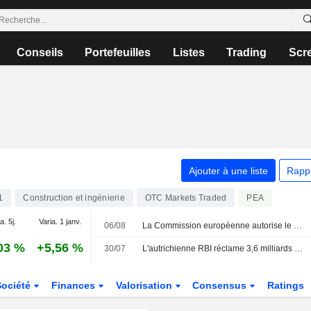
Conseils
Portefeuilles
Listes
Trading
Scr
Ajouter à une liste
Rapp
1
Construction et ingénierie
PEA
OTC Markets Traded
a. 5j.
Varia. 1 janv.
06/08
La Commission européenne autorise le contrôle conjoint de la société hongroise MAK par une filiale d'Aberdeen et Strabag
03 %
+5,56 %
30/07
L'autrichienne RBI réclame 3,6 milliards de dollars de dommages et intérêts à Rasperia
Société
Finances
Valorisation
Consensus
Ratings