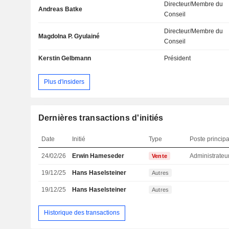
Directeur/Membre du
Andreas Batke
Conseil
Directeur/Membre du
Magdolna P. Gyulainé
Conseil
Kerstin Gelbmann
Président
Plus d'insiders
Dernières transactions d'initiés
Date
Initié
Type
Poste principa
24/02/26
Erwin Hameseder
Administrateu
Vente
19/12/25
Hans Haselsteiner
Autres
19/12/25
Hans Haselsteiner
Autres
Historique des transactions