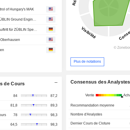
trol of Hungary's MAK
Transformative Victorian project: first major footprint for ZÜBLIN Ground Engineering in Australia
Wegweisendes Infrastrukturprojekt: Erster bedeutender Auftritt für ZÜBLIN Spezialtiefbau in Australien
 in Oberhausen
sen
Plus de notations
Consensus des Analyste
s de Cours
Vente
Ach
84
87,2
Recommandation moyenne
81,8
89,3
Nombre d'Analystes
ours
78
98,3
Dernier Cours de Cloture
64,5
98,3