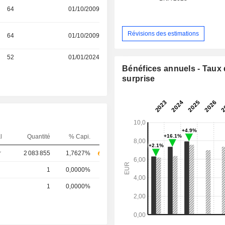
64
01/10/2009
Révisions des estimations
64
01/10/2009
52
01/01/2024
Bénéfices annuels - Taux
surprise
l
Quantité
% Capi.
r
2 083 855
1,7627%
1
0,0000%
1
0,0000%