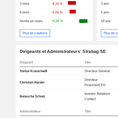
3 mois
-8,16 %
3 ans
6 mois
-5,00 %
5 ans
Année en cours
+5,56 %
10 ans
Plus de cotations
Plus de c
Dirigeants et Administrateurs: Strabag SE
Dirigeant
Titre
Stefan Kratochwill
Directeur Général
Directeur
Christian Harder
Financier/CFO
Investor Relations
Natascha Schulz
Contact
Administrateur
Titre