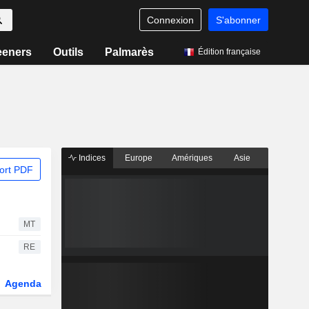
Connexion
S'abonner
eeners
Outils
Palmarès
Édition française
Indices
Europe
Amériques
Asie
ort PDF
MT
RE
Agenda
Secteur
Dérivés
Fonds et ETFs