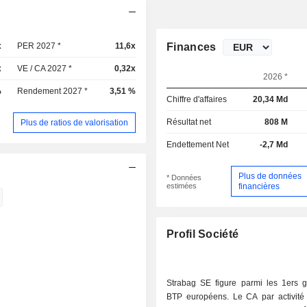
x
PER 2027 *
11,6x
Finances
x
VE / CA 2027 *
0,32x
2026 *
%
Rendement 2027 *
3,51 %
Chiffre d'affaires
20,34 Md
Résultat net
808 M
Plus de ratios de valorisation
Endettement Net
-2,7 Md
Plus de données
* Données
estimées
financières
Profil Société
Strabag SE figure parmi les 1ers 
BTP européens. Le CA par activité s