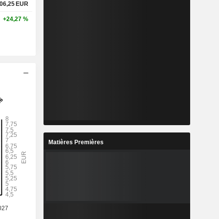
06,25
EUR
+24,27 %
Matières Premières