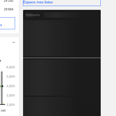
24 192
Espace mes listes
29 684
Palmarès
e
ns