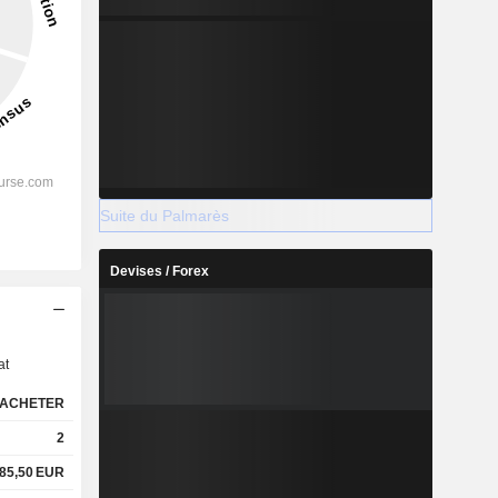
Suite du Palmarès
Devises / Forex
s
at
ACHETER
2
85,50
EUR