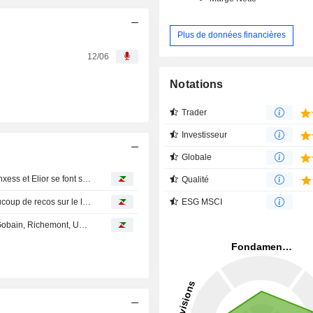
Plus de données financières
12/06
Notations
Trader
Investisseur
Globale
Avis d'analystes du jour : Nexans toujours appréciée, Lanxess et Elior se font sabrer
Qualité
Avis d'analystes du jour : avis partagés sur Sodexo, beaucoup de recos sur le luxe
ESG MSCI
Avis d'analystes du jour : ASML, Ubisoft, Moncler, Saint-Gobain, Richemont, UBS, Unibail...