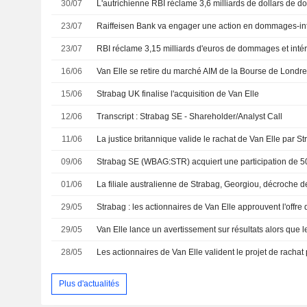
30/07
23/07
23/07
16/06
Van Elle se retire du marché AIM de la Bourse de Londr
15/06
Strabag UK finalise l'acquisition de Van Elle
12/06
Transcript : Strabag SE - Shareholder/Analyst Call
11/06
La justice britannique valide le rachat de Van Elle par S
09/06
01/06
29/05
Strabag : les actionnaires de Van Elle approuvent l'offr
29/05
28/05
Les actionnaires de Van Elle valident le projet de racha
Plus d'actualités