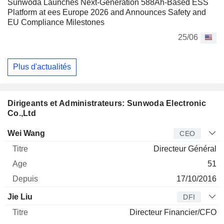
Sunwoda Launches Next-Generation 588Ah-Based ESS
Platform at ees Europe 2026 and Announces Safety and
EU Compliance Milestones
25/06
Plus d'actualités
Dirigeants et Administrateurs: Sunwoda Electronic
Co.,Ltd
Dirigeant
Titre
Age
Depuis
Wei Wang
CEO
Directeur Général
51
17/10/2016
Jie Liu
DFI
Directeur Financier/CFO