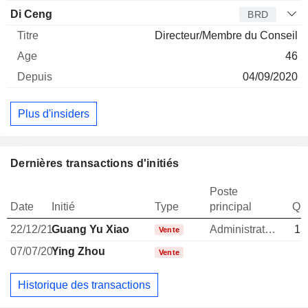
Di Ceng
BRD
Directeur/Membre du Conseil
46
04/09/2020
Plus d'insiders
Dernières transactions d'initiés
Poste
Date
Initié
Type
principal
Qua
22/12/21
Guang Yu Xiao
Administrateur
13
Vente
07/07/20
Ying Zhou
Vente
Historique des transactions