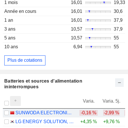
1 mois
16,01
19,33
Année en cours
16,01
30,6
1 an
16,01
37,9
3 ans
10,57
37,9
5 ans
10,57
55
10 ans
6,94
55
Plus de cotations
Batteries et sources d'alimentation
ininterrompues
Varia.
Varia. 5j.
SUNWODA ELECTRONIC CO.,LTD
-0,16 %
-2,99 %
-
LG ENERGY SOLUTION, LTD.
+4,35 %
+9,76 %