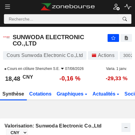
SUNWODA ELECTRONIC CO.,LTD
18,48
¥
-0,16 %
SUNWODA ELECTRONIC
CO.,LTD
Cours Sunwoda Electronic Co.,Ltd
Actions
3002
Cours en clôture
Shenzhen S.E.
07/08/2026
Varia. 1 janv.
CNY
-0,16 %
18,48
-29,33 %
Synthèse
Cotations
Graphiques
Actualités
Soci
Valorisation: Sunwoda Electronic Co.,Ltd