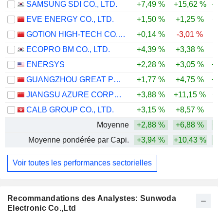
SAMSUNG SDI CO., LTD.
+7,49 %
+15,62 %
+
EVE ENERGY CO., LTD.
+1,50 %
+1,25 %
+
GOTION HIGH-TECH CO.,LTD.
+0,14 %
-3,01 %
ECOPRO BM CO., LTD.
+4,39 %
+3,38 %
-
ENERSYS
+2,28 %
+3,05 %
+
GUANGZHOU GREAT POWER ENERGY AND TECHNOLOGY CO., LTD
+1,77 %
+4,75 %
+
JIANGSU AZURE CORPORATION
+3,88 %
+11,15 %
+
CALB GROUP CO., LTD.
+3,15 %
+8,57 %
Moyenne
+2,88 %
+6,88 %
+
Moyenne pondérée par Capi.
+3,94 %
+10,43 %
+
Voir toutes les performances sectorielles
Recommandations des Analystes: Sunwoda
Electronic Co.,Ltd