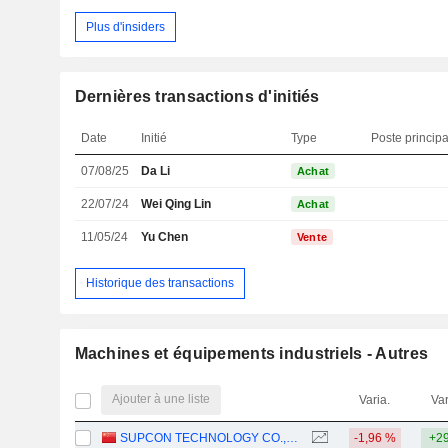
Plus d'insiders
Dernières transactions d'initiés
Date
Initié
Type
Poste principa
07/08/25
Da Li
Achat
22/07/24
Wei Qing Lin
Achat
11/05/24
Yu Chen
Vente
Historique des transactions
Machines et équipements industriels - Autres
Ajouter à une liste
Varia.
Var
SUPCON TECHNOLOGY CO.,LTD
-1,96 %
+29