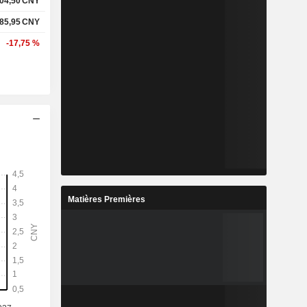
04,50
CNY
85,95
CNY
-17,75 %
Matières Premières