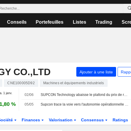
Conseils
Portefeuilles
Listes
Trading
Scr
Y CO.,LTD
Ajouter à une liste
Rapp
CNE100005D92
Machines et équipements industriels
a. 1 janv.
02/06
SUPCON Technology abaisse le plafond du prix de rachat d'actions
1,80 %
05/05
Supcon trace la voie vers l'autonomie opérationnelle grâce aux commandes définies par logiciel, aux modèles d'IA industrielle et aux plateformes d'IA agentique
Société
Finances
Valorisation
Consensus
Ratings