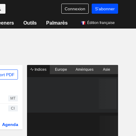
Connexion
S'abonner
eeners
Outils
Palmarès
Édition française
Indices
Europe
Amériques
Asie
ort PDF
MT
CI
Agenda
Secteur
Fonds et ETFs