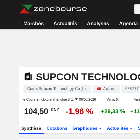
Marchés
Actualités
Analyses
Agenda
SUPCON TECHNOLOG
Cours Supcon Technology Co.,Ltd
Actions
688777
Cours en clôture
Shanghai S.E.
06/08/2026
Varia. 5j.
Vari
104,50
-1,96 %
CNY
+29,33 %
+11
Synthèse
Cotations
Graphiques
Actualités