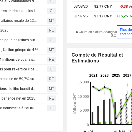
Supcon trace la voie vers l'autonomie opérationnelle grâce aux commandes définies par logiciel, aux modèles d'IA industrielle et aux plateformes d'IA agentique
CI
03/08/26
92,77 CNY
-0,38 %
Supcon Technology Co.,Ltd publie ses résultats pour le premier trimestre clos le 31 mars 2026
CI
31/07/26
93,12 CNY
+15,25 %
SUPCON : le bénéfice chute de 60% en 2025, le chiffre d'affaires recule de 12% ; le titre perd 5%
MT
Plus d
n 2025
RE
Cours en clôture Shanghai
cotatio
S.E.
SUPCON dévoile ses technologies de nouvelle génération pour les usines autonomes à la Foire de Hanovre 2026
CI
 l'action grimpe de 4 %
MT
Compte de Résultat et
Supcon Technology enregistre une perte nette de 62 à 74 millions de yuans sur la période janvier-février
RE
Estimations
Supcon Technology Co., Ltd publie ses résultats financiers pour l'exercice clos le 31 décembre 2025
CI
Supcon Technology : le bénéfice net préliminaire 2025 en baisse de 59,7% sur un an
RE
SUPCON Technology propose un plan d'incitation en actions ; le titre bondit de 14%
MT
n bénéfice net en 2025
RE
SUPCON affirme son leadership en intelligence artificielle industrielle à l'ADIPEC 2025 et accélère la transformation intelligente
CI