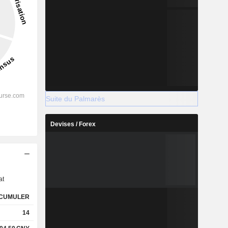
Suite du Palmarès
Devises / Forex
s
at
CUMULER
14