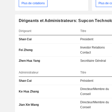
Plus de cotations
Plus de c
Dirigeants et Administrateurs: Supcon Technol
Dirigeant
Titre
Shan Cui
President
Investor Relations
Fei Zhong
Contact
Zhen Hua Yang
Secrétaire Général
Administrateur
Titre
Shan Cui
Président
Directeur/Membre du
Ke Hua Zhang
Conseil
Directeur/Membre du
Jian Xin Wang
Conseil