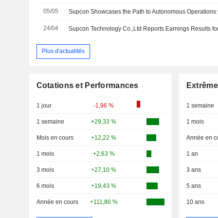
05/05
24/04
Plus d'actualités
Cotations et Performances
Extrême
1 jour
-1,96 %
1 semaine
1 semaine
+29,33 %
1 mois
Mois en cours
+12,22 %
Année en c
1 mois
+2,63 %
1 an
3 mois
+27,10 %
3 ans
6 mois
+19,43 %
5 ans
Année en cours
+111,80 %
10 ans