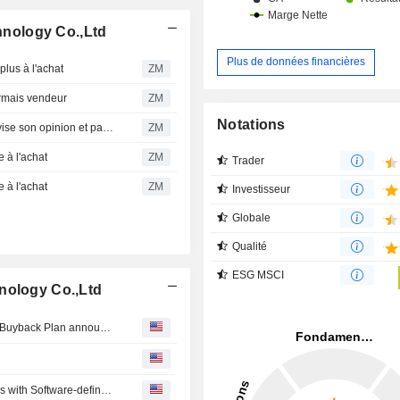
nology Co.,Ltd
Plus de données financières
lus à l'achat
ZM
mais vendeur
ZM
Notations
SUPCON TECHNOLOGY CO.,LTD : Daiwa Securities révise son opinion et passe à neutre
ZM
à l'achat
ZM
Trader
à l'achat
ZM
Investisseur
Globale
Qualité
ESG MSCI
nology Co.,Ltd
Tranche Update on Supcon Technology Co.,Ltd's Equity Buyback Plan announced on October 24, 2025.
SUPCON Showcases the Path to Autonomous Operations with Software-defined Controls, Large Industrial AI models and Agentic AI Platforms at Hannover Messe 2026