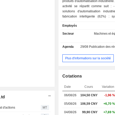
produits d'automatisation industrielle
activité se répartit comme suit : - vente de
solutions d'automatisation industri
fabrication intelligente (62%) : s
solutions logicielles de contrôle ; - exploitation
Employés
d'une plateforme de gestion de 
d'approvisionnement industrielle (
Secteur
Machines et é
vente de logiciels industriels (8,2%) 
de contrôle de production, de ges
Agenda
29/08
Publication des résultat
chaîne d'approvisionnement, de sécu
protection de l'environnement, d'in
artificielle industrielle, etc. ; - vente de systèmes
Plus d'informations sur la société
d'instrumentation industrielle
transmetteurs, actionneurs, inst
mesure, etc. ; - prestations de services
Cotations
d'exploitation et de maintenanc
services après-vente, services de rév
Date
Cours
Variation
maintenance, de formation technique
de pièces de rechange, etc. ; - autres (0,1%).
06/08/26
104,50 CNY
-1,96 %
Ltd
91,8% du CA est réalisé en Chine.
05/08/26
106,59 CNY
+6,70 %
t d'actions
MT
04/08/26
99,90 CNY
+7,69 %