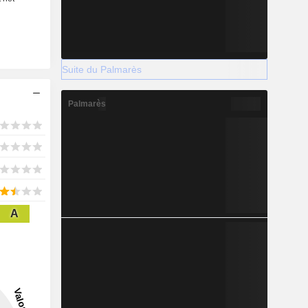
Suite du Palmarès
Palmarès
A