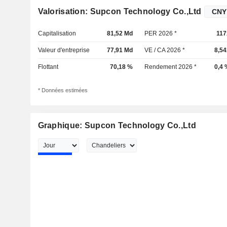
Valorisation: Supcon Technology Co.,Ltd
Capitalisation
81,52 Md
PER 2026 *
117
Valeur d'entreprise
77,91 Md
VE / CA 2026 *
8,54
Flottant
70,18 %
Rendement 2026 *
0,4 
* Données estimées
Graphique: Supcon Technology Co.,Ltd