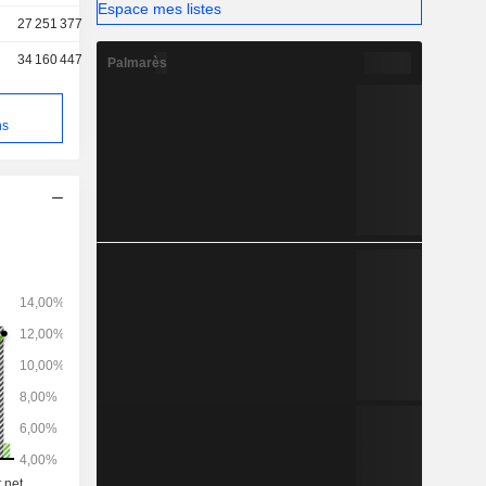
Espace mes listes
27 251 377
34 160 447
Palmarès
e
ns