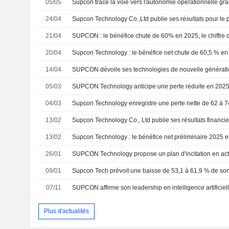
05/05
24/04
21/04
20/04
Supcon Technology : le bénéfice net chute de 60,5 % e
14/04
05/03
SUPCON Technology anticipe une perte réduite en 2025 ;
04/03
13/02
13/02
26/01
09/01
Supcon Tech prévoit une baisse de 53,1 à 61,9 % de so
07/11
Plus d'actualités