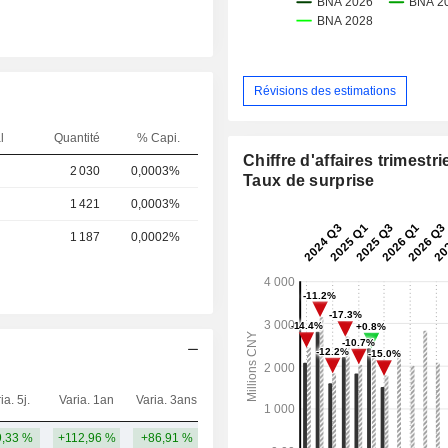
Révisions des estimations
l
Quantité
% Capi.
Chiffre d'affaires trimestrie
2 030
0,0003%
Taux de surprise
1 421
0,0003%
1 187
0,0002%
ia. 5j.
Varia. 1an
Varia. 3ans
Capi.($)
,33 %
+112,96 %
+86,91 %
12,07 Md