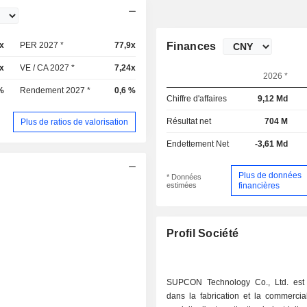
x
PER 2027 *
77,9x
Finances
x
VE / CA 2027 *
7,24x
2026 *
%
Rendement 2027 *
0,6 %
Chiffre d'affaires
9,12 Md
Résultat net
704 M
Plus de ratios de valorisation
Endettement Net
-3,61 Md
Plus de données
* Données
estimées
financières
Profil Société
SUPCON Technology Co., Ltd. est 
dans la fabrication et la commercia