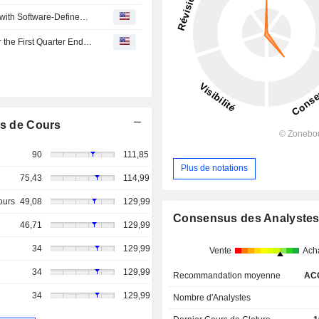
Supcon Showcases the Path to Autonomous Operations with Software-Defined Controls, Large Industrial Ai Models and Agentic Ai Platforms
Supcon Technology Co.,Ltd Reports Earnings Results for the First Quarter Ended March 31, 2026
s de Cours
90
111,85
Plus de notations
75,43
114,99
ours
49,08
129,99
Consensus des Analyste
46,71
129,99
34
129,99
Vente
Ach
34
129,99
Recommandation moyenne
AC
34
129,99
Nombre d'Analystes