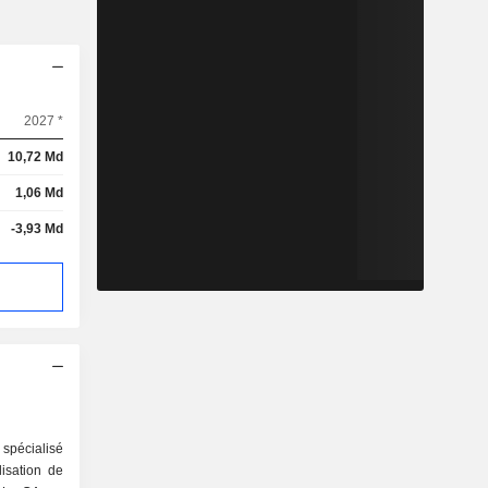
2027 *
10,72 Md
1,06 Md
-3,93 Md
spécialisé
lisation de