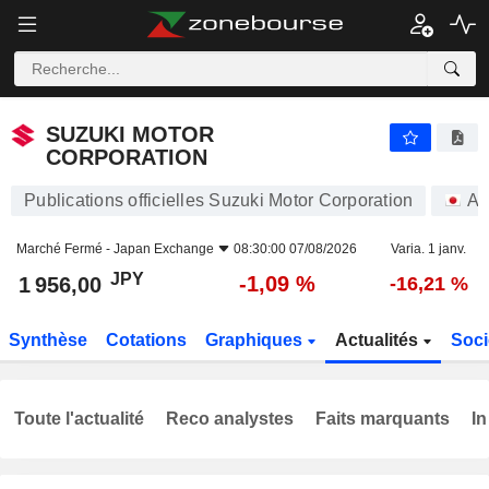
SUZUKI MOTOR CORPORATION
1 956,00
¥
-1,09 %
SUZUKI MOTOR
CORPORATION
Publications officielles Suzuki Motor Corporation
Ac
Marché Fermé -
Japan Exchange
08:30:00 07/08/2026
Varia. 1 janv.
JPY
-1,09 %
1 956,00
-16,21 %
Synthèse
Cotations
Graphiques
Actualités
Soci
Toute l'actualité
Reco analystes
Faits marquants
In