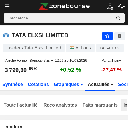
TATA ELXSI LIMITED
3 799,80
₹
+0,52 %
TATA ELXSI LIMITED
Insiders Tata Elxsi Limited
Actions
TATAELXSI
Marché Fermé -
Bombay S.E.
12:26:39 10/08/2026
Varia. 1 janv.
INR
+0,52 %
3 799,80
-27,47 %
Synthèse
Cotations
Graphiques
Actualités
Soci
Toute l'actualité
Reco analystes
Faits marquants
In
Insiders