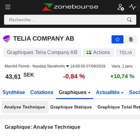
TELIA COMPANY AB
43,61
kr
-0,84 %
TELIA COMPANY AB
Graphiques Telia Company AB
Actions
TELIA
Marché Fermé -
Nasdaq Stockholm
18:00:00 07/08/2026
Varia. 1 janv.
SEK
-0,84 %
43,61
+10,74 %
Synthèse
Cotations
Graphiques
Actualités
Soci
Analyse Technique
Graphique Statique
Graphique Total Re
Graphique: Analyse Technique