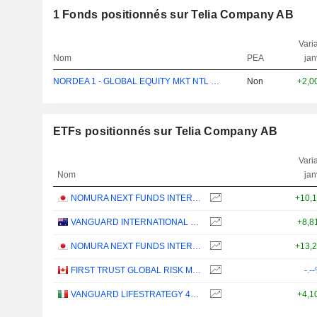
1
Fonds positionnés sur Telia Company AB
Varia
Nom
PEA
jan
NORDEA 1 - GLOBAL EQUITY MKT NTL BI EUR
Non
+2,0
ETFs positionnés sur Telia Company AB
Varia
Nom
jan
NOMURA NEXT FUNDS INTERNATIONAL EQUITY MSCI-KOKUSAI (YEN-HEDGED) ETF - JPY
+10,
VANGUARD INTERNATIONAL EQUITY INDEX FUNDS - VANGUARD FTSE ALL-WORLD EX-US ETF
+8,8
NOMURA NEXT FUNDS INTERNATIONAL EQUITY MSCI-KOKUSAI (UNHEDGED) ETF - JPY
+13,
FIRST TRUST GLOBAL RISK MANAGED INCOME INDEX ETF - CAD
-.-
VANGUARD LIFESTRATEGY 40% EQUITY UCITS ETF - DISTRIBUTING - EUR
+4,1