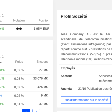
. 1
Profil Société
v.
Notation
Position
0 %
1.95M EUR
Telia Company AB est le 1er 
scandinave de télécommunicatio
(avant éliminations intragroupe) par 
répartit comme suit : - prestations de services de
télécommunications (57,6%) : pres
. 1
téléphonie mobile (19,5 millions d'ab
v.
Poids
Encours
2025), de téléphonie fixe (0,
Employés
d'abonnés), de transmission télévisé
10 %
27 M€
0,32 %
(2,7 millions), d'accès à Internet hau
Secteur
Services 
1 %
33 076 M€
0,03 %
millions), etc. ; - vente et location d'équipements
télécomm
de télécommunications (15,8%) ; - prestations
27 %
426 M€
0,02 %
Agenda
21/10
Publication des résultat
de services médias (7,9%) : pro
diffusion de contenus audiovisuel
-%
9 M€
0,02 %
TV4, C More et MTV) ; - autres (18,7%). La
Plus d'informations sur la société
0 %
37 M€
0,01 %
répartition géographique du CA est la
Suède (44,5%), Finlande (18,5%)