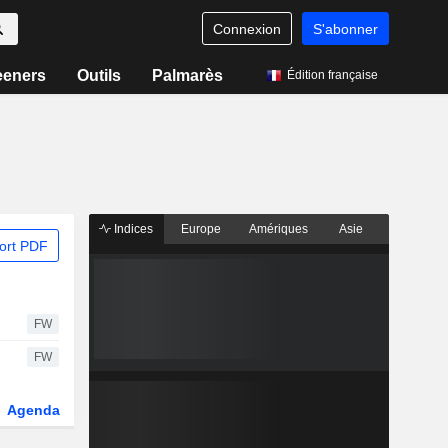
Connexion
S'abonner
eeners
Outils
Palmarès
Édition française
Indices
Europe
Amériques
Asie
ort PDF
FW
FW
Agenda
Secteur
Dérivés
Fonds et ETFs