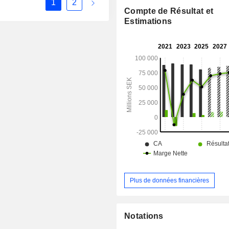
1
2
(16,6%), Lituanie (7%), Estonie (5,1%
Compte de Résultat et
(8,3%).
Estimations
Plus de données financières
Notations