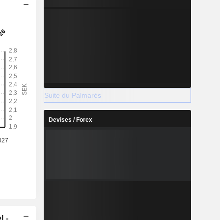
Suite du Palmarès
Devises / Forex
l -