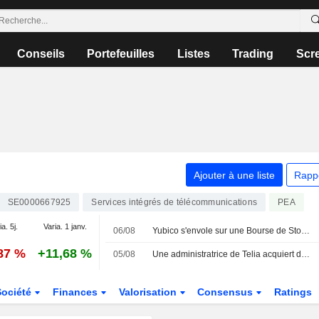
Conseils
Portefeuilles
Listes
Trading
Scr
Ajouter à une liste
Rapp
SE0000667925
Services intégrés de télécommunications
PEA
ia. 5j.
Varia. 1 janv.
06/08
Yubico s'envole sur une Bourse de Stockholm atone, l'indice OMXS30 inchangé
,87 %
+11,68 %
05/08
Une administratrice de Telia acquiert des actions pour plus de 0,2 million de couronnes
Société
Finances
Valorisation
Consensus
Ratings