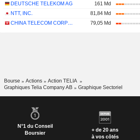
DEUTSCHE TELEKOM AG
161 Md
NTT, INC.
81,84 Md
CHINA TELECOM CORPORATION LIMITED
79,05 Md
Bourse
Actions
Action TELIA
Graphiques Telia Company AB
Graphique Sectoriel
N°1 du Conseil
+ de 20 ans
Boursier
à vos côtés