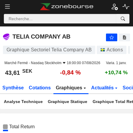
TELIA COMPANY AB
43,61
kr
-0,84 %
TELIA COMPANY AB
Graphique Sectoriel Telia Company AB
Actions
Marché Fermé -
Nasdaq Stockholm
18:00:00 07/08/2026
Varia. 1 janv.
SEK
-0,84 %
43,61
+10,74 %
Synthèse
Cotations
Graphiques
Actualités
Soci
Analyse Technique
Graphique Statique
Graphique Total Re
Total Return