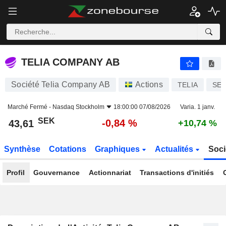
TELIA COMPANY AB
43,61
kr
-0,84 %
TELIA COMPANY AB
Société Telia Company AB
Actions
TELIA
SE0
Marché Fermé -
Nasdaq Stockholm
18:00:00 07/08/2026
Varia. 1 janv.
SEK
-0,84 %
43,61
+10,74 %
Synthèse
Cotations
Graphiques
Actualités
Soci
Profil
Gouvernance
Actionnariat
Transactions d'initiés