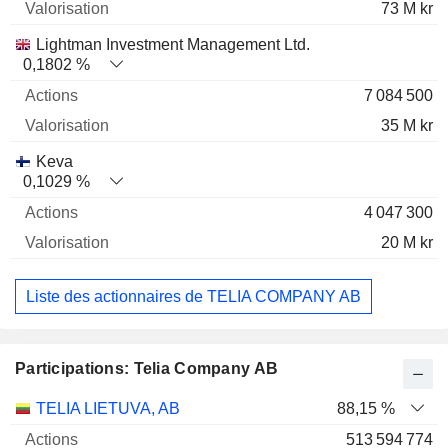
73 M kr
Lightman Investment Management Ltd.
0,1802 %
7 084 500
35 M kr
Keva
0,1029 %
4 047 300
20 M kr
Liste des actionnaires de TELIA COMPANY AB
Participations: Telia Company AB
Nom
Actions
%
Valorisation
TELIA LIETUVA, AB
88,15 %
513 594 774