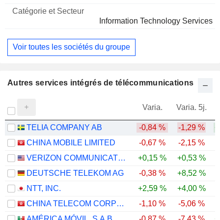
Information Technology Services
Voir toutes les sociétés du groupe
Autres services intégrés de télécommunications
Varia.
Varia. 5j.
TELIA COMPANY AB
-0,84 %
-1,29 %
+
CHINA MOBILE LIMITED
-0,67 %
-2,15 %
VERIZON COMMUNICATIONS, INC.
+0,15 %
+0,53 %
DEUTSCHE TELEKOM AG
-0,38 %
+8,52 %
NTT, INC.
+2,59 %
+4,00 %
CHINA TELECOM CORPORATION LIMITED
-1,10 %
-5,06 %
-
AMÉRICA MÓVIL, S.A.B. DE C.V.
-0,87 %
-7,43 %
+