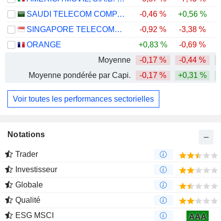
SAUDI TELECOM COMPANY
-0,46 %
+0,56 %
SINGAPORE TELECOMMUNICATIONS LIMITED
-0,92 %
-3,38 %
ORANGE
+0,83 %
-0,69 %
+
Moyenne
-0,17 %
-0,44 %
Moyenne pondérée par Capi.
-0,17 %
+0,31 %
Voir toutes les performances sectorielles
Notations
Trader
Investisseur
Globale
Qualité
ESG MSCI
AAA