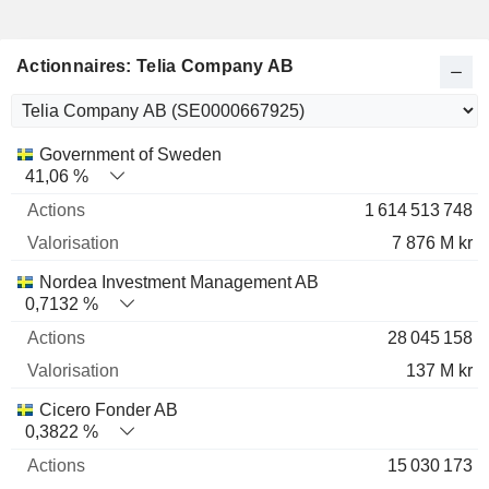
Actionnaires: Telia Company AB
Nom
Actions
%
Valorisation
Government of Sweden
41,06 %
1 614 513 748
7 876 M kr
Nordea Investment Management AB
0,7132 %
28 045 158
137 M kr
Cicero Fonder AB
0,3822 %
15 030 173