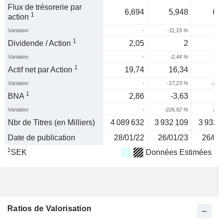
Flux de trésorerie par
6,694
5,948
6
1
action
Variation
-
-11,15 %
5
1
Dividende / Action
2,05
2
Variation
-
-2,44 %
1
Actif net par Action
19,74
16,34
Variation
-
-17,23 %
-16
1
BNA
2,86
-3,63
Variation
-
-226,92 %
10
Nbr de Titres (en Milliers)
4 089 632
3 932 109
3 932
Date de publication
28/01/22
26/01/23
26/0
1
SEK
Données Estimées
Ratios de Valorisation