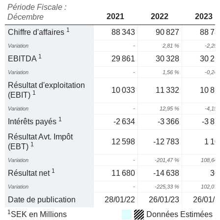
Période Fiscale :
2021
2022
2023
Décembre
1
Chiffre d'affaires
88 343
90 827
88 78
Variation
-
2,81 %
-2,25
1
EBITDA
29 861
30 328
30 25
Variation
-
1,56 %
-0,24
Résultat d'exploitation
10 033
11 332
10 86
1
(EBIT)
Variation
-
12,95 %
-4,15
1
Intérêts payés
-2 634
-3 366
-3 87
Résultat Avt. Impôt
12 598
-12 783
1 10
1
(EBT)
Variation
-
-201,47 %
108,64
1
Résultat net
11 680
-14 638
30
Variation
-
-225,33 %
102,07
Date de publication
28/01/22
26/01/23
26/01/2
1
SEK en Millions
Données Estimées