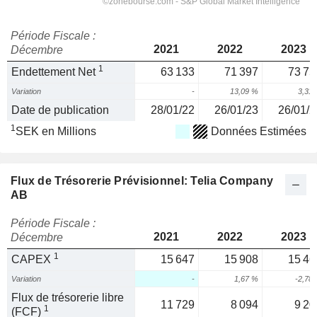
Période Fiscale :
2021
2022
2023
Décembre
1
Endettement Net
63 133
71 397
73 75
Variation
-
13,09 %
3,31
Date de publication
28/01/22
26/01/23
26/01/2
1
SEK en Millions
Données Estimées
Flux de Trésorerie Prévisionnel: Telia Company
AB
Période Fiscale :
2021
2022
2023
Décembre
1
CAPEX
15 647
15 908
15 46
Variation
-
1,67 %
-2,78
Flux de trésorerie libre
11 729
8 094
9 20
1
(FCF)