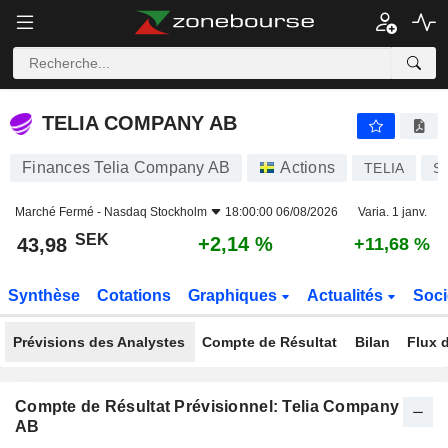
TELIA COMPANY AB
43,98
kr
+2,14 %
TELIA COMPANY AB
Finances Telia Company AB
Actions
TELIA
S
Marché Fermé -
Nasdaq Stockholm
18:00:00 06/08/2026
Varia. 1 janv.
SEK
+2,14 %
43,98
+11,68 %
Synthèse
Cotations
Graphiques
Actualités
Soci
Prévisions des Analystes
Compte de Résultat
Bilan
Flux d
Compte de Résultat Prévisionnel: Telia Company
AB