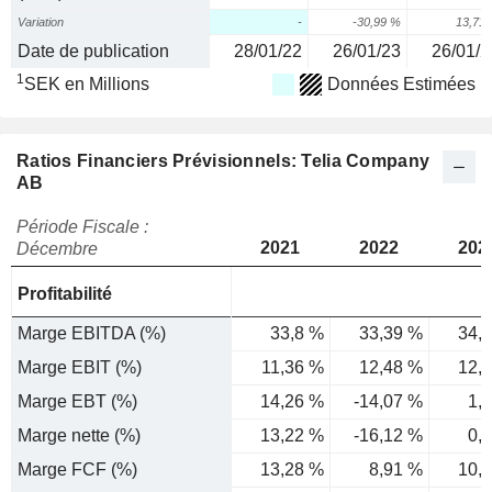
Variation
-
-30,99 %
13,71
Date de publication
28/01/22
26/01/23
26/01/2
1
SEK en Millions
Données Estimées
Ratios Financiers Prévisionnels: Telia Company
AB
Période Fiscale :
2021
2022
202
Décembre
Profitabilité
Marge EBITDA (%)
33,8 %
33,39 %
34,
Marge EBIT (%)
11,36 %
12,48 %
12,
Marge EBT (%)
14,26 %
-14,07 %
1,
Marge nette (%)
13,22 %
-16,12 %
0,
Marge FCF (%)
13,28 %
8,91 %
10,