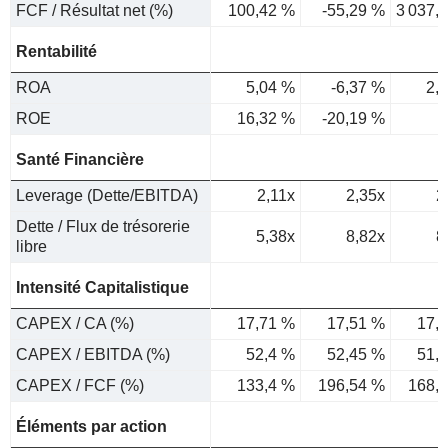
FCF / Résultat net (%)
100,42 %
-55,29 %
3 037,
Rentabilité
ROA
5,04 %
-6,37 %
2,
ROE
16,32 %
-20,19 %
Santé Financière
Leverage (Dette/EBITDA)
2,11x
2,35x
2
Dette / Flux de trésorerie
5,38x
8,82x
8
libre
Intensité Capitalistique
CAPEX / CA (%)
17,71 %
17,51 %
17,
CAPEX / EBITDA (%)
52,4 %
52,45 %
51,
CAPEX / FCF (%)
133,4 %
196,54 %
168,
Éléments par action