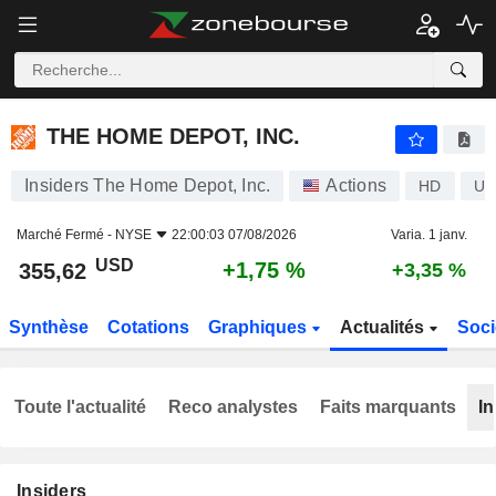
THE HOME DEPOT, INC.
355,62
$
+1,75 %
THE HOME DEPOT, INC.
Insiders The Home Depot, Inc.
Actions
HD
US
Marché Fermé -
NYSE
22:00:03 07/08/2026
Varia. 1 janv.
USD
+1,75 %
355,62
+3,35 %
Synthèse
Cotations
Graphiques
Actualités
Soci
Toute l'actualité
Reco analystes
Faits marquants
In
Insiders