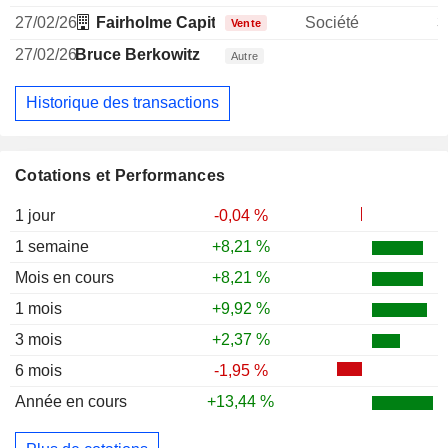
27/02/26
Fairholme Capital Management LLC
Société
3
Vente
27/02/26
Bruce Berkowitz
Autre
Historique des transactions
Cotations et Performances
1 jour
-0,04 %
1 semaine
+8,21 %
Mois en cours
+8,21 %
1 mois
+9,92 %
3 mois
+2,37 %
6 mois
-1,95 %
Année en cours
+13,44 %