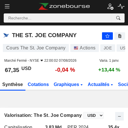
THE ST. JOE COMPANY
67,35
$
-0,04 %
THE ST. JOE COMPANY
Cours The St. Joe Company
Actions
JOE
US7
Marché Fermé -
NYSE
22:00:02 07/08/2026
Varia. 1 janv.
USD
-0,04 %
67,35
+13,44 %
Synthèse
Cotations
Graphiques
Actualités
Soci
Valorisation: The St. Joe Company
Capitalisation
3,83 Md
PER 2024
35,4x
P