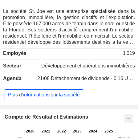
La société St. Joe est une entreprise spécialisée dans la
promotion immobilière, la gestion d'actifs et l'exploitation.
Elle possède 167 000 acres de terrain dans le nord-ouest de
la Floride. Ses secteurs d'activité comprennent l'immobilier
résidentiel, l'hôtellerie et l'immobilier commercial. Le secteur
résidentiel développe des lotissements destinés à la vente
de terrains à des constructeurs de maisons et, dans une
Employés
1 019
moindre mesure, à des particuliers. Parmi ses projets
figurent Watersound Origins West, Watersound Camp Creek,
Secteur
Développement et opérations immobilières
Breakfast Point East, Titus Park, Ward Creek et bien
d'autres. Le secteur hôtelier détient le Watersound Beach
Agenda
21/08
Détachement de dividende - 0.16 USD
Club ; le parcours de golf et les équipements de Camp
Creek ; le parcours de golf et le centre de tennis Shark’s
Tooth ; le parcours de golf Origins ; et le parcours de golf
Plus d'informations sur la société
Third, ainsi que d’autres équipements de club situés au sein
ou à proximité de ses communautés résidentielles. Dans
son segment commercial, la société détient les biens
immobiliers utilisés dans le cadre de ses activités et
Compte de Résultat et Estimations
possède des biens en cours de construction qui seront
utilisés à cette fin, notamment des immeubles collectifs, des
résidences pour seniors, des entrepôts en libre-service, des