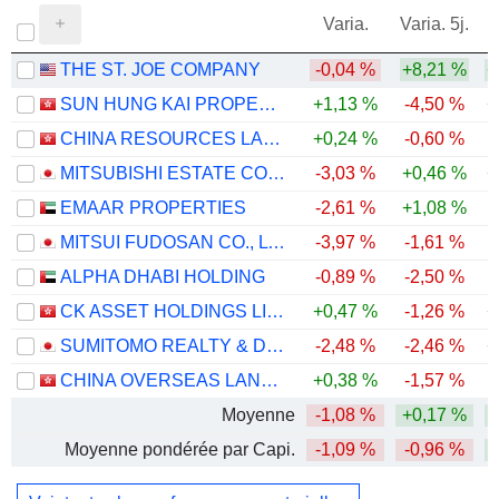
Varia.
Varia. 5j.
THE ST. JOE COMPANY
-0,04 %
+8,21 %
+
SUN HUNG KAI PROPERTIES LIMITED
+1,13 %
-4,50 %
+
CHINA RESOURCES LAND LIMITED
+0,24 %
-0,60 %
MITSUBISHI ESTATE CO., LTD.
-3,03 %
+0,46 %
+
EMAAR PROPERTIES
-2,61 %
+1,08 %
-
MITSUI FUDOSAN CO., LTD.
-3,97 %
-1,61 %
ALPHA DHABI HOLDING
-0,89 %
-2,50 %
-
CK ASSET HOLDINGS LIMITED
+0,47 %
-1,26 %
+
SUMITOMO REALTY & DEVELOPMENT CO., LTD.
-2,48 %
-2,46 %
+
CHINA OVERSEAS LAND & INVESTMENT LIMITED
+0,38 %
-1,57 %
Moyenne
-1,08 %
+0,17 %
Moyenne pondérée par Capi.
-1,09 %
-0,96 %