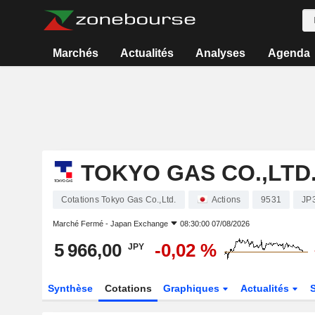
Marchés
Actualités
Analyses
Agenda
TOKYO GAS CO.,LTD
Cotations Tokyo Gas Co.,Ltd.
Actions
9531
JP
Marché Fermé -
Japan Exchange
08:30:00 07/08/2026
5 966,00
-0,02 %
JPY
Synthèse
Cotations
Graphiques
Actualités