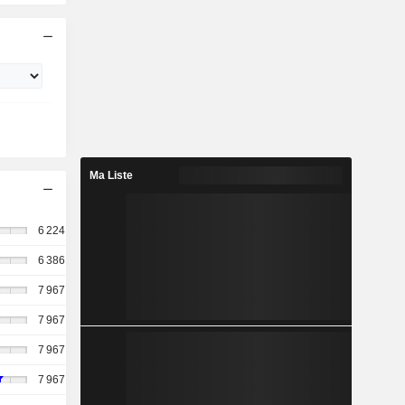
Ma Liste
6 224
6 386
7 967
7 967
7 967
7 967