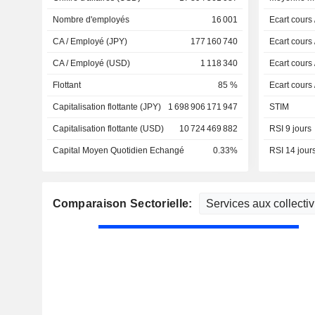
Nombre d'employés
16 001
Ecart cours
CA / Employé (JPY)
177 160 740
Ecart cours
CA / Employé (USD)
1 118 340
Ecart cours
Flottant
85 %
Ecart cours
Capitalisation flottante (JPY)
1 698 906 171 947
STIM
Capitalisation flottante (USD)
10 724 469 882
RSI 9 jours
Capital Moyen Quotidien Echangé
0.33%
RSI 14 jour
Comparaison Sectorielle: