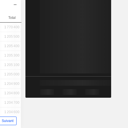
Total
0
1 770 400
1 205 500
1 205 400
1 205 300
1 205 100
1 205 000
1 204 900
1 204 800
1 204 700
1 204 600
Suivant