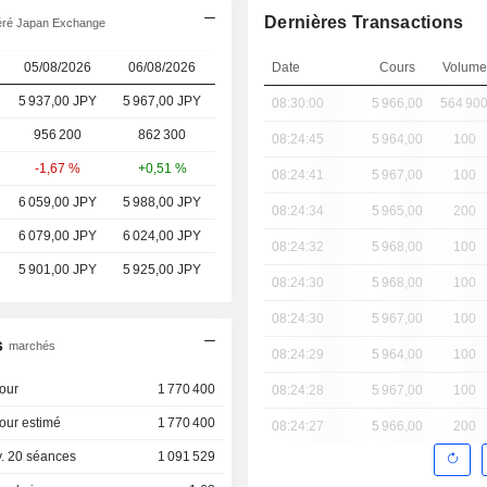
Dernières Transactions
féré Japan Exchange
05/08/2026
06/08/2026
Date
Cours
Volume
5 937,00 JPY
5 967,00 JPY
08:30:00
5 966,00
564 90
956 200
862 300
08:24:45
5 964,00
100
-1,67 %
+0,51 %
08:24:41
5 967,00
100
6 059,00 JPY
5 988,00 JPY
08:24:34
5 965,00
200
6 079,00 JPY
6 024,00 JPY
08:24:32
5 968,00
100
5 901,00 JPY
5 925,00 JPY
08:24:30
5 968,00
100
08:24:30
5 967,00
100
s
marchés
08:24:29
5 964,00
100
our
1 770 400
08:24:28
5 967,00
100
our estimé
1 770 400
08:24:27
5 966,00
200
. 20 séances
1 091 529