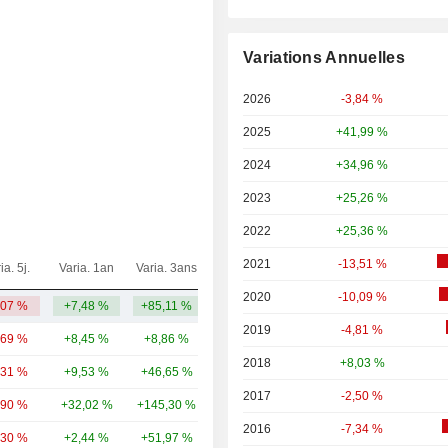
Variations Annuelles
2026
-3,84 %
2025
+41,99 %
2024
+34,96 %
2023
+25,26 %
2022
+25,36 %
2021
-13,51 %
ia. 5j.
Varia. 1an
Varia. 3ans
Capi.($)
2020
-10,09 %
,07 %
+7,48 %
+85,11 %
12,45 Md
2019
-4,81 %
,69 %
+8,45 %
+8,86 %
30,73 Md
2018
+8,03 %
,31 %
+9,53 %
+46,65 %
28,71 Md
2017
-2,50 %
,90 %
+32,02 %
+145,30 %
12,94 Md
2016
-7,34 %
,30 %
+2,44 %
+51,97 %
12,18 Md