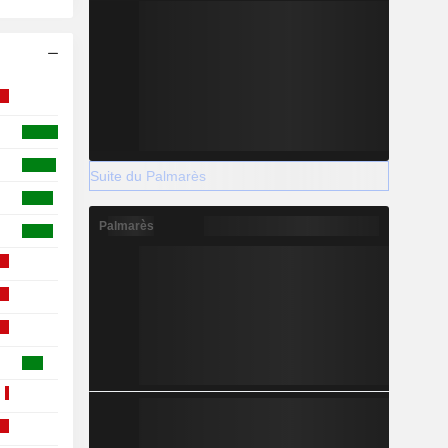
Suite du Palmarès
Palmarès