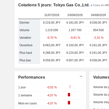
Cotations 5 jours: Tokyo Gas Co.,Ltd.
Cours en dif
31/07/2026
03/08/2026
04/08/2026
Dernier
6 219,00 JPY
6 181,00 JPY
6 038,00 JPY
Volume
1 219 200
1 207 700
854 500
Variation
-0,70 %
-0,61 %
-2,31 %
Ouverture
6 063,00 JPY
6 150,00 JPY
6 181,00 JPY
Plus haut
6 288,00 JPY
6 224,00 JPY
6 191,00 JPY
Plus bas
6 059,00 JPY
6 007,00 JPY
6 038,00 JPY
Performances
Volume
Volume du j
1 jour
-0,02 %
Volume du j
1 semaine
-4,07 %
Volume moy
Mois en cours
-4,07 %