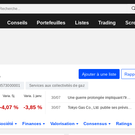
Conseils
Portefeuilles
Listes
Trading
Scr
.
Ajouter à une liste
Rapp
3573000001
Services aux collectivités de gaz
Varia. 5j.
Varia. 1 janv.
30/07
Une guerre prolongée impliquant l'Iran pourrait maintenir les prix du GNL à un niveau élevé, selon Tokyo Gas
-4,07 %
-3,85 %
30/07
Tokyo Gas Co., Ltd. publie ses prévisions de résultats consolidés pour l'exercice clos le 31 mars 2027
Société
Finances
Valorisation
Consensus
Ratings