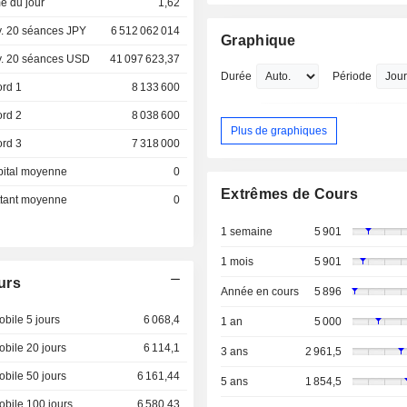
e du jour
1,62
. 20 séances JPY
6 512 062 014
Graphique
. 20 séances USD
41 097 623,37
Durée
Période
ord 1
8 133 600
ord 2
8 038 600
Plus de graphiques
ord 3
7 318 000
pital moyenne
0
Extrêmes de Cours
ottant moyenne
0
1 semaine
5 901
1 mois
5 901
urs
Année en cours
5 896
bile 5 jours
6 068,4
1 an
5 000
bile 20 jours
6 114,1
3 ans
2 961,5
bile 50 jours
6 161,44
5 ans
1 854,5
bile 100 jours
6 580,43