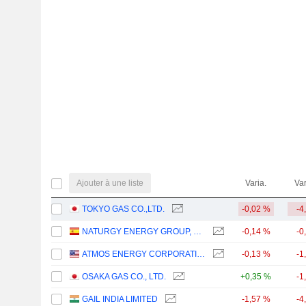
Ajouter à une liste
Varia.
Var
TOKYO GAS CO.,LTD.
-0,02 %
-4
NATURGY ENERGY GROUP, S.A.
-0,14 %
-0
ATMOS ENERGY CORPORATION
-0,13 %
-1
OSAKA GAS CO., LTD.
+0,35 %
-1
GAIL INDIA LIMITED
-1,57 %
-4