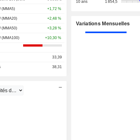
10 ans
1 854,5
 / (MMA5)
+1,72 %
 / (MMA20)
+2,48 %
Variations Mensuelles
 / (MMA50)
+3,28 %
 / (MMA100)
+10,30 %
33,39
s
38,31