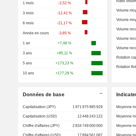
Ratio Volum
1 mois
-2,52 %
Volume moy
3 mois
-12,42 %
Volume moy
6 mois
-21,17 %
Volume rec
Année en cours
-3,85 %
Volume rec
1 an
+7,48 %
Volume rec
3 ans
+85,11 %
Rotation ca
5 ans
+173,23 %
Rotation fl
10 ans
+177,29 %
Données de base
Indicate
Capitalisation (JPY)
1 971 975 985 929
Moyenne mo
Capitalisation (USD)
12 448 243 122
Moyenne mo
Chiffre d'affaires (JPY)
2 834 749 000 000
Moyenne mo
Chiffre d'affaires (USD)
17 894 561 087
Moyenne mo