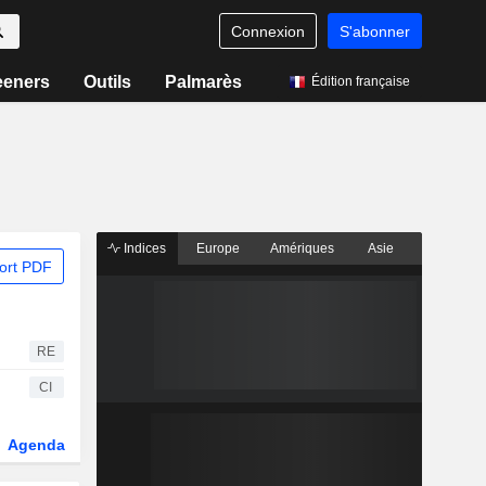
Connexion
S'abonner
eeners
Outils
Palmarès
Édition française
Indices
Europe
Amériques
Asie
ort PDF
RE
CI
Agenda
Secteur
Dérivés
Fonds et ETFs