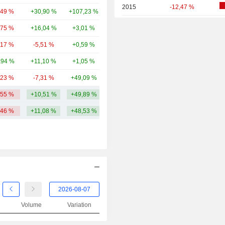
2015
-12,47 %
,49 %
+30,90 %
+107,23 %
11,98 Md
2014
+25,89 %
,75 %
+16,04 %
+3,01 %
9,31 Md
2013
+31,14 %
,17 %
-5,51 %
+0,59 %
8,31 Md
2012
+11,58 %
,94 %
+11,10 %
+1,05 %
7,62 Md
2011
-1,67 %
,23 %
-7,31 %
+49,09 %
7,66 Md
2010
-2,96 %
,55 %
+10,51 %
+49,89 %
14,19 Md
2009
-18,46 %
,46 %
+11,08 %
+48,53 %
2008
-13,00 %
2007
-17,38 %
2006
+20,80 %
2005
+24,76 %
2004
+9,95 %
Volume
Variation
2003
+2,69 %
2002
+5,98 %