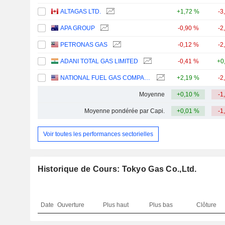
ALTAGAS LTD.
+1,72 %
-3
APA GROUP
-0,90 %
-2
PETRONAS GAS
-0,12 %
-2
ADANI TOTAL GAS LIMITED
-0,41 %
+0
NATIONAL FUEL GAS COMPANY
+2,19 %
-2
Moyenne
+0,10 %
-1
Moyenne pondérée par Capi.
+0,01 %
-1
Voir toutes les performances sectorielles
Historique de Cours: Tokyo Gas Co.,Ltd.
Date
Ouverture
Plus haut
Plus bas
Clôture