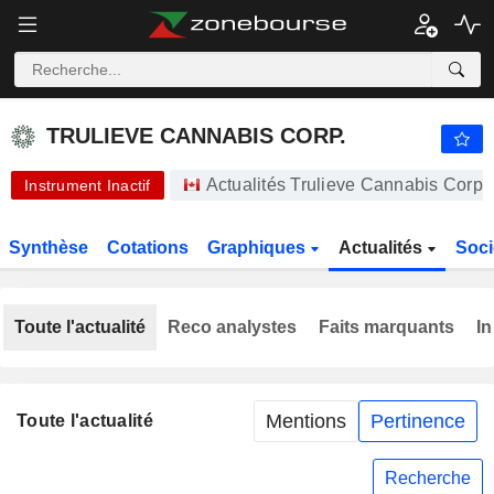
TRULIEVE CANNABIS CORP.
16,14
$
-11,07 %
TRULIEVE CANNABIS CORP.
Actualités Trulieve Cannabis Corp
Instrument Inactif
Synthèse
Cotations
Graphiques
Actualités
Soci
Toute l'actualité
Reco analystes
Faits marquants
In
Mentions
Pertinence
Toute l'actualité
Recherche