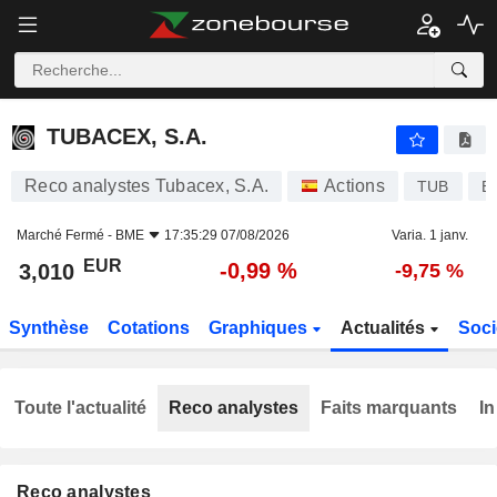
TUBACEX, S.A.
3,010
€
-0,99 %
TUBACEX, S.A.
Reco analystes Tubacex, S.A.
Actions
TUB
E
Marché Fermé -
BME
17:35:29 07/08/2026
Varia. 1 janv.
EUR
-0,99 %
3,010
-9,75 %
Synthèse
Cotations
Graphiques
Actualités
Soci
Toute l'actualité
Reco analystes
Faits marquants
In
Reco analystes