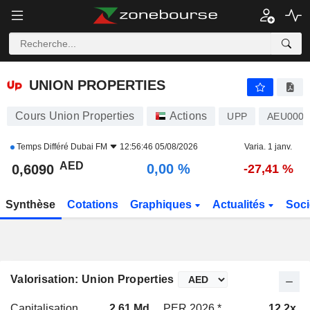
UNION PROPERTIES
0,6090
AED
0,00 %
UNION PROPERTIES
Cours Union Properties
Actions
UPP
AEU0001
Temps Différé
Dubai FM
12:56:46 05/08/2026
Varia. 1 janv.
AED
0,00 %
0,6090
-27,41 %
Synthèse
Cotations
Graphiques
Actualités
Soci
Valorisation: Union Properties
Capitalisation
2,61 Md
PER 2026 *
12,2x