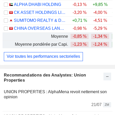
ALPHA DHABI HOLDING
-0,13 %
+9,85 %
-
CK ASSET HOLDINGS LIMITED
-3,20 %
-4,00 %
+
SUMITOMO REALTY & DEVELOPMENT CO., LTD.
+0,71 %
-4,51 %
+
CHINA OVERSEAS LAND & INVESTMENT LIMITED
-0,98 %
-5,29 %
Moyenne
-0,85 %
-1,34 %
Moyenne pondérée par Capi.
-1,23 %
-1,24 %
Voir toutes les performances sectorielles
Recommandations des Analystes: Union
Properties
UNION PROPERTIES : AlphaMena revoit nettement son
opinion
21/07
ZM