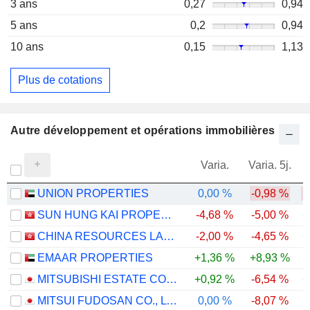
3 ans
0,27
0,94
5 ans
0,2
0,94
10 ans
0,15
1,13
Plus de cotations
Autre développement et opérations immobilières
Varia.
Varia. 5j.
UNION PROPERTIES
0,00 %
-0,98 %
-
SUN HUNG KAI PROPERTIES LIMITED
-4,68 %
-5,00 %
+
CHINA RESOURCES LAND LIMITED
-2,00 %
-4,65 %
+
EMAAR PROPERTIES
+1,36 %
+8,93 %
-
MITSUBISHI ESTATE CO., LTD.
+0,92 %
-6,54 %
+
MITSUI FUDOSAN CO., LTD.
0,00 %
-8,07 %