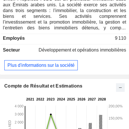
aux Émirats arabes unis. La société exerce ses activités
dans trois segments : l'immobilier, la construction et les
biens et services. Ses activités comprennent
l'investissement et la promotion immobilière, la gestion et
l'entretien des biens immobiliers détenus, y compris
l'exploitation d'installations de stockage frigorifique, ainsi
Employés
9 110
que la fourniture de services immobiliers pour le compte de
tiers. Elle développe des projets résidentiels, commerciaux,
Secteur
Développement et opérations immobilières
industriels et de loisirs. Ses filiales comprennent notamment
ServeU LLC, Dubai Autodrome LLC, The Fitout LLC et Al
Etihad Real Estate Development LLC.
Plus d'informations sur la société
Compte de Résultat et Estimations