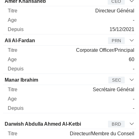
Dirigeant
Titre
Age
Depuis
Amer Khansaheb
CEO
Directeur Général
-
15/12/2021
Ali Al-Fardan
PRN
Corporate Officer/Principal
60
-
Manar Ibrahim
SEC
Secrétaire Général
-
-
Administrateur
Titre
Age
Depuis
Darwish Abdulla Ahmed Al-Ketbi
BRD
Directeur/Membre du Conseil