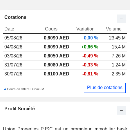
Cotations
Date
Cours
Variation
Volume
05/08/26
0,6090 AED
0,00 %
23,45 M
04/08/26
0,6090 AED
+0,66 %
15,4 M
03/08/26
0,6050 AED
-0,49 %
7,26 M
31/07/26
0,6080 AED
-0,33 %
1,24 M
30/07/26
0,6100 AED
-0,81 %
2,35 M
Plus de cotations
Cours en différé Dubai FM
Profil Société
Union Properties PJSC est un promoteur immobilier basé