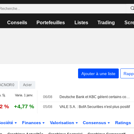
Conseils
Portefeuilles
Listes
Trading
Scr
Ajouter à une liste
Rapp
ACNOR0
Acier
. 5j.
Varia. 1 janv.
06/08
Deutsche Bank et KBC gèlent certains comptes de Radiant World à Singapour, selon Bloomberg News
92 %
+4,77 %
05/08
VALE S.A. : BofA Securities n'est plus positif
Société
Finances
Valorisation
Consensus
Ratings