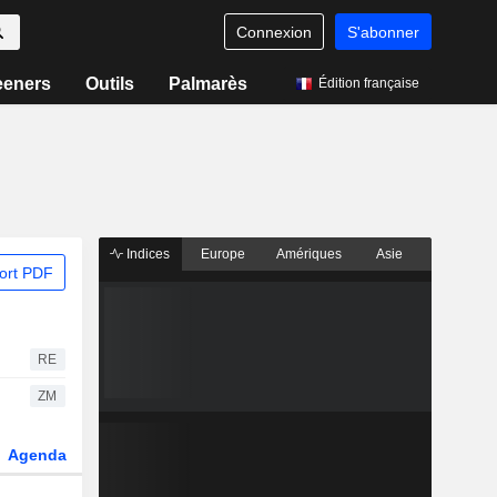
Connexion
S'abonner
eeners
Outils
Palmarès
Édition française
Indices
Europe
Amériques
Asie
ort PDF
RE
ZM
Agenda
Secteur
Dérivés
Fonds et ETFs