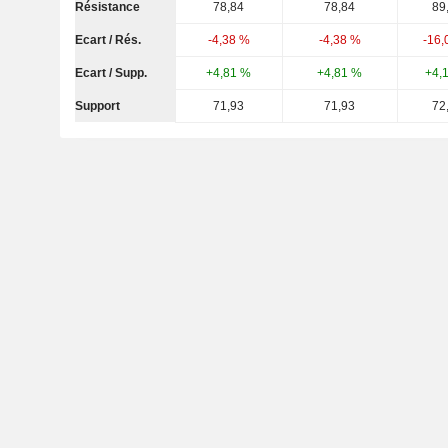
Résistance
78,84
78,84
89
Ecart / Rés.
-4,38 %
-4,38 %
-16,
Ecart / Supp.
+4,81 %
+4,81 %
+4,
Support
71,93
71,93
72