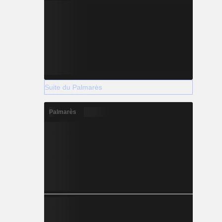
Suite du Palmarès
Palmarès