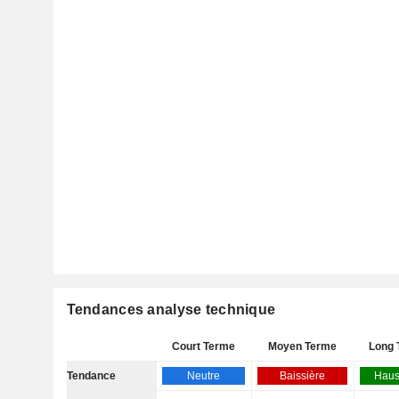
Tendances analyse technique
Court Terme
Moyen Terme
Long 
Tendance
Neutre
Baissière
Haus