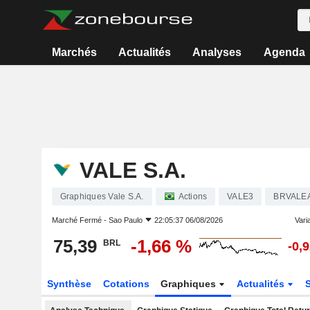
Marchés
Actualités
Analyses
Agenda
VALE S.A.
Graphiques Vale S.A.
Actions
VALE3
BRVALE
Marché Fermé -
Sao Paulo
22:05:37 06/08/2026
Varia
75,39
-1,66 %
BRL
-0,
Synthèse
Cotations
Graphiques
Actualités