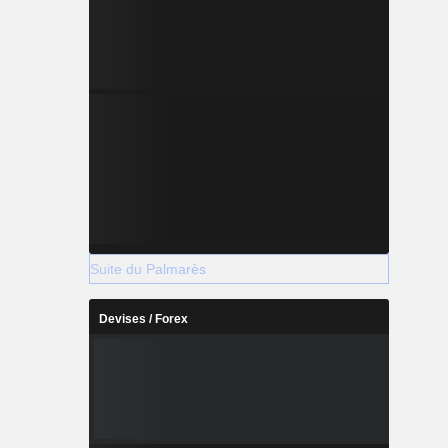
Suite du Palmarès
Devises / Forex