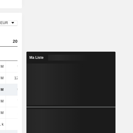
EUR
2023
2024
2025
Ma Liste
 M
900 M
1,1 Md
965 M
 M
12,28 M
-
-
 M
912 M
1,1 Md
965 M
 M
723 M
641 M
524 M
 M
122 M
124 M
97,06 M
 k
54 k
231 k
-