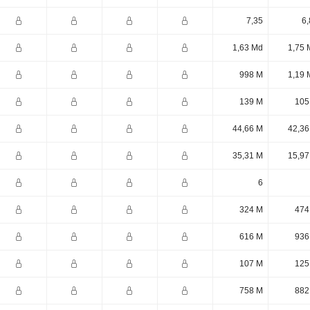
7,35
6,
1,63 Md
1,75 
998 M
1,19 
139 M
105
44,66 M
42,36
35,31 M
15,97
6
324 M
474
616 M
936
107 M
125
758 M
882