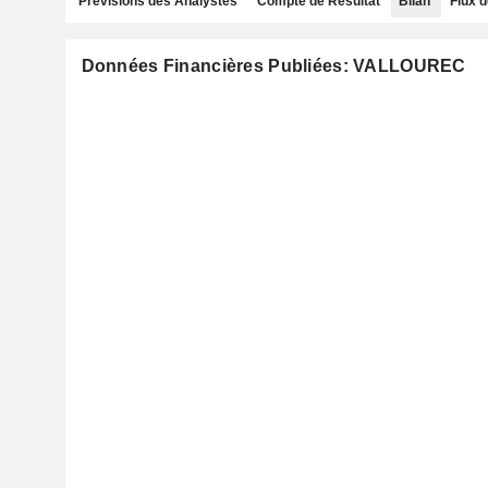
Prévisions des Analystes
Compte de Résultat
Bilan
Flux d
Données Financières Publiées: VALLOUREC