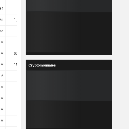
84
9,03
10,45
9,56
Md
1,53 Md
1,17 Md
923 M
Md
615 M
66,98 M
-41,72 M
 M
102 M
74,57 M
59,49 M
 M
67,04 M
88,92 M
87,68 M
 M
15,74 M
16,8 M
13,61 M
Cryptomonnaies
6
6
6
6
 M
423 M
375 M
358 M
 M
904 M
897 M
677 M
 M
108 M
86,9 M
84,85 M
 M
799 M
718 M
762 M