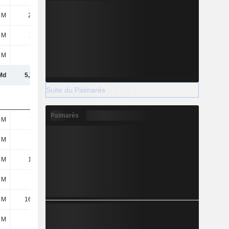
 M
2,82 M
1,67 M
1,8 M
 M
209 M
180 M
145 M
 M
155 M
194 M
174 M
Md
5,71 Md
5,53 Md
4,88 Md
Suite du Palmarès
Palmarès
 M
763 M
795 M
679 M
 M
179 M
160 M
156 M
 M
1,73 M
77 M
-
 M
120 M
63,83 M
52,59 M
 M
16,69 M
26,35 M
19,92 M
 M
111 M
99,93 M
62,64 M