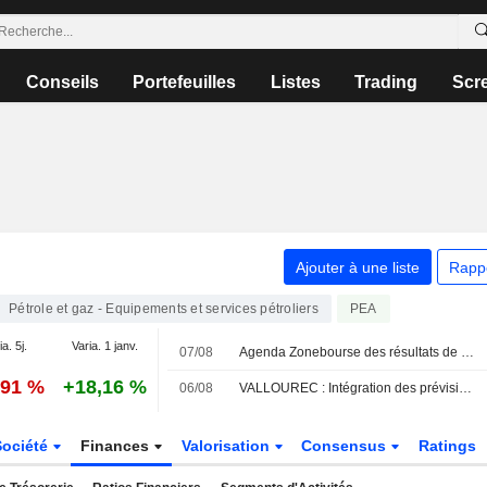
Conseils
Portefeuilles
Listes
Trading
Scr
Ajouter à une liste
Rapp
Pétrole et gaz - Equipements et services pétroliers
PEA
ia. 5j.
Varia. 1 janv.
07/08
Agenda Zonebourse des résultats de sociétés : semaine du 10 au 14 août 2026
,91 %
+18,16 %
06/08
VALLOUREC : Intégration des prévisions pour l'exercice 2026
Société
Finances
Valorisation
Consensus
Ratings