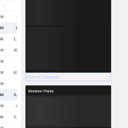
-
-
-
-
 M
408 M
281 M
199 M
Md
1,6 Md
1,5 Md
1,17 Md
Md
1,35 Md
962 M
809 M
 M
39,74 M
40,98 M
41,16 M
 M
102 M
74,63 M
95,45 M
 M
83,35 M
84,12 M
93,06 M
Suite du Palmarès
 M
317 M
266 M
280 M
Devises / Forex
Md
3,49 Md
2,93 Md
2,49 Md
 M
4,74 M
4,76 M
4,77 M
Md
3,96 Md
3,96 Md
3,96 Md