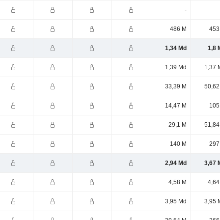
-
486 M
453
1,34 Md
1,8 
1,39 Md
1,37 
33,39 M
50,62
14,47 M
105
29,1 M
51,84
140 M
297
2,94 Md
3,67 
4,58 M
4,64
3,95 Md
3,95 