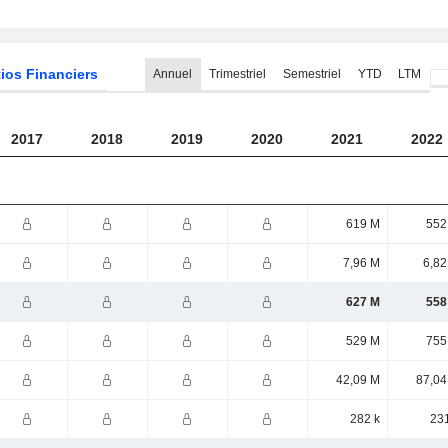
ios Financiers
Annuel
Trimestriel
Semestriel
YTD
LTM
2017
2018
2019
2020
2021
2022
619 M
552
7,96 M
6,82
627 M
558
529 M
755
42,09 M
87,04
282 k
231