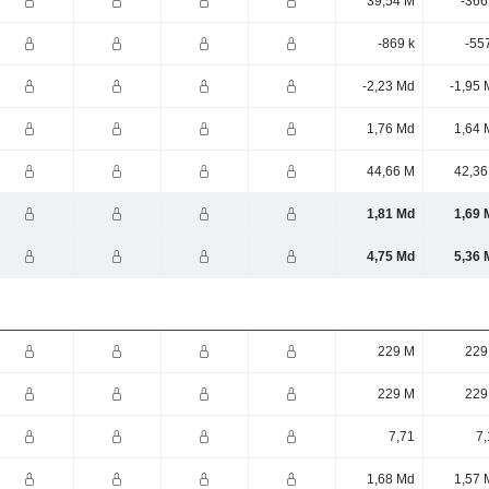
39,54 M
-366
-869 k
-55
-2,23 Md
-1,95 
1,76 Md
1,64 
44,66 M
42,36
1,81 Md
1,69 
4,75 Md
5,36 
229 M
229
229 M
229
7,71
7,
1,68 Md
1,57 