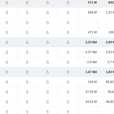
571 M
842
856 M
1,31 
-
471 M
236
2,53 Md
2,95 
4,57 Md
5,53 
-2,9 Md
-3,7
1,67 Md
1,83 
103 M
95,82
37,55 M
39,6
44,52 M
36,82
-