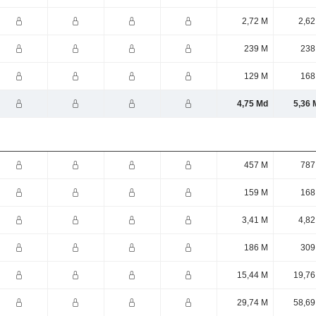
2,72 M
2,62
239 M
238
129 M
168
4,75 Md
5,36 
457 M
787
159 M
168
3,41 M
4,82
186 M
309
15,44 M
19,76
29,74 M
58,69