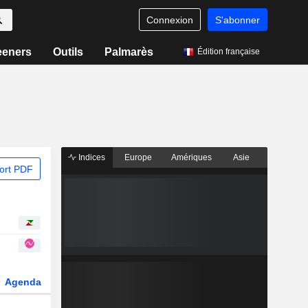
Connexion
S'abonner
eeners
Outils
Palmarès
Édition française
Indices
Europe
Amériques
Asie
ort PDF
Agenda
Secteur
Dérivés
Fonds et ETFs