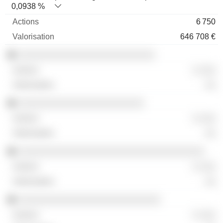
0,0938 %
6 750
646 708 €
░░░░░░░░░░░░░░░░░░░░░░░░░
░ ░░░
░░
░░░░░░░░░░░░░░░░░░░░░░░
░ ░░░
░░
░░░░░░░░░░░░░░░░░░░░░░░░░░░░░░░░░░
░ ░░░
░░
░░░░░░░░░░░░░░░░░░░░░░░░░░
░ ░░░