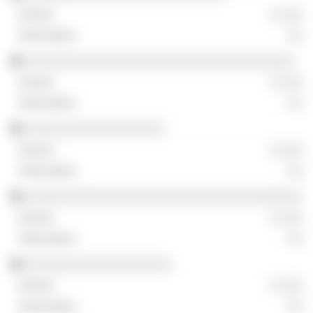
░ ░░░
░░
░░░░░░░░░░░░░░░░░░░░░░░░░░░░░░░░░░░
░ ░░░
░░
░░░░░░░░░░░░░░░░░░
░ ░░░
░░
░░░░░░░░░░░░░░░░░░░░░░░░░░░░░░░░░░░░
░ ░░░
░░
░░░░░░░░░░░░░░░░░░░
░ ░░░
░░