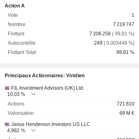
Flottant
Action A
Vote
Nombre
Flottant
Autocontrôle
Total
1
7 219 747
7 206 256
( 99,81 %)
249
( 0,003449 %)
99,81 %
Principaux Actionnaires: Viridien
Nom
Actions
%
Valorisation
FIL Investment Advisors (UK) Ltd.
10,03 %
721 810
69 M €
Janus Henderson Investors US LLC
4,982 %