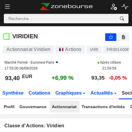
VIRIDIEN
93,40
€
+6,99 %
VIRIDIEN
Actionnariat Viridien
Actions
VIRI
FR001400P
Marché Fermé -
Euronext Paris
Après clôture
17:55:00 06/08/2026
21:59:59
EUR
+6,99 %
93,40
93,35
-0,05 %
Synthèse
Cotations
Graphiques
Actualités
Soci
Profil
Gouvernance
Actionnariat
Transactions d'initiés
Classe d'Actions: Viridien