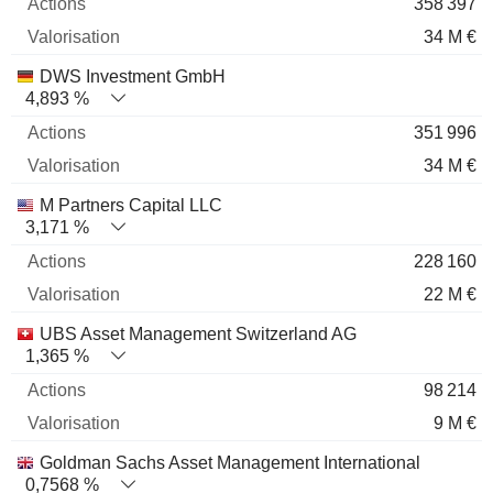
358 397
34 M €
DWS Investment GmbH
4,893 %
351 996
34 M €
M Partners Capital LLC
3,171 %
228 160
22 M €
UBS Asset Management Switzerland AG
1,365 %
98 214
9 M €
Goldman Sachs Asset Management International
0,7568 %