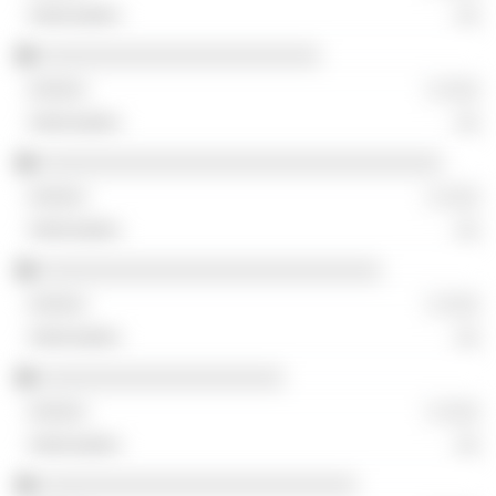
░░
░░░░░░░░░░░░░░░░░░░░░░░
░ ░░░
░░
░░░░░░░░░░░░░░░░░░░░░░░░░░░░░░░░░
░ ░░░
░░
░░░░░░░░░░░░░░░░░░░░░░░░░░░░
░ ░░░
░░
░░░░░░░░░░░░░░░░░░░░
░ ░░░
░░
░░░░░░░░░░░░░░░░░░░░░░░░░░