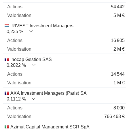
54 442
5 M €
IRIVEST Investment Managers
0,235 %
16 905
2 M €
Inocap Gestion SAS
0,2022 %
14 544
1 M €
AXA Investment Managers (Paris) SA
0,1112 %
8 000
766 468 €
Azimut Capital Management SGR SpA