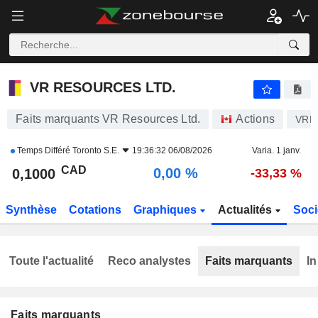
VR RESOURCES LTD.
0,1000
$
0,00 %
VR RESOURCES LTD.
Faits marquants VR Resources Ltd.
Actions
VRR
Temps Différé
Toronto S.E.
19:36:32 06/08/2026
Varia. 1 janv.
CAD
0,00 %
0,1000
-33,33 %
Synthèse
Cotations
Graphiques
Actualités
Soci
Toute l'actualité
Reco analystes
Faits marquants
In
Faits marquants