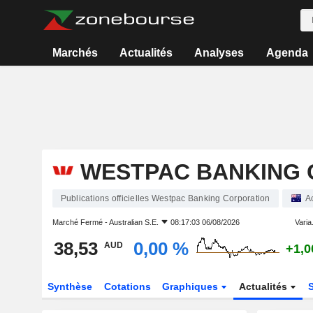
Marchés
Actualités
Analyses
Agenda
WESTPAC BANKING 
Publications officielles Westpac Banking Corporation
A
Marché Fermé -
Australian S.E.
08:17:03 06/08/2026
Varia.
38,53
0,00 %
AUD
+1,0
Synthèse
Cotations
Graphiques
Actualités