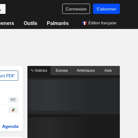
Connexion
S'abonner
eeners
Outils
Palmarès
Édition française
Indices
Europe
Amériques
Asie
ort PDF
RE
Agenda
Secteur
Dérivés
Fonds et ETFs