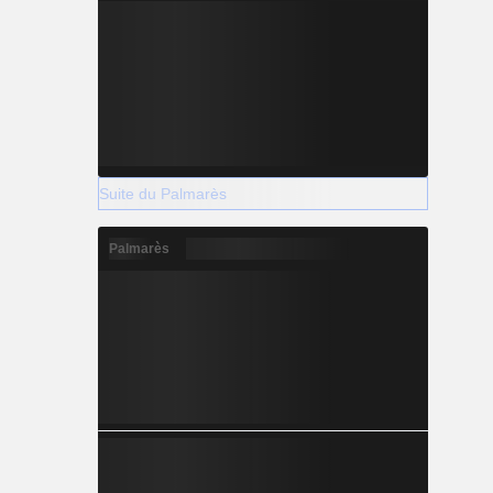
Suite du Palmarès
Palmarès