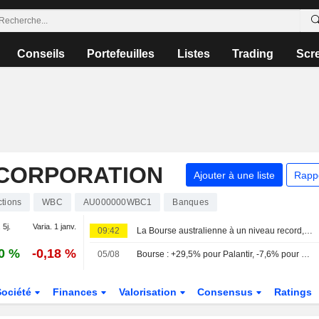
Conseils
Portefeuilles
Listes
Trading
Scr
CORPORATION
Ajouter à une liste
Rapp
ctions
WBC
AU000000WBC1
Banques
 5j.
Varia. 1 janv.
09:42
La Bourse australienne à un niveau record, les investisseurs se protégeant de la volatilité liée à l'IA
0 %
-0,18 %
05/08
Bourse : +29,5% pour Palantir, -7,6% pour SpaceX et une pluie de résultats
Société
Finances
Valorisation
Consensus
Ratings