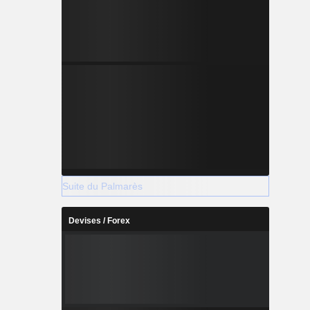
Suite du Palmarès
Devises / Forex