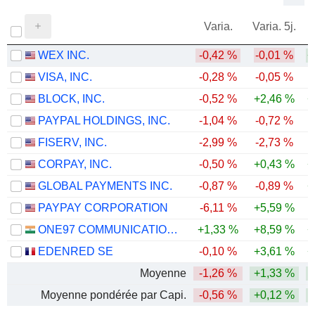
Varia.
Varia. 5j.
WEX INC.
-0,42 %
-0,01 %
+
VISA, INC.
-0,28 %
-0,05 %
BLOCK, INC.
-0,52 %
+2,46 %
+
PAYPAL HOLDINGS, INC.
-1,04 %
-0,72 %
-
FISERV, INC.
-2,99 %
-2,73 %
-
CORPAY, INC.
-0,50 %
+0,43 %
+
GLOBAL PAYMENTS INC.
-0,87 %
-0,89 %
+
PAYPAY CORPORATION
-6,11 %
+5,59 %
ONE97 COMMUNICATIONS LIMITED
+1,33 %
+8,59 %
+
EDENRED SE
-0,10 %
+3,61 %
+
Moyenne
-1,26 %
+1,33 %
Moyenne pondérée par Capi.
-0,56 %
+0,12 %