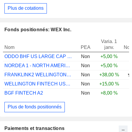
Plus de cotations
Fonds positionnés: WEX Inc.
Varia. 1
Nom
PEA
janv.
Not
ODDO BHF US LARGE CAP CR-EUR
Non
+5,00 %
NORDEA 1 - NORTH AMERICAN VALUE BP USD
Non
+5,00 %
FRANKLINK2 WELLINGTONTCH LS I PFACCUSDH4
Non
+38,00 %
WELLINGTON FINTECH USD D AC
Non
+15,00 %
BGF FINTECH A2
Non
+8,00 %
Plus de fonds positionnés
Paiements et transactions