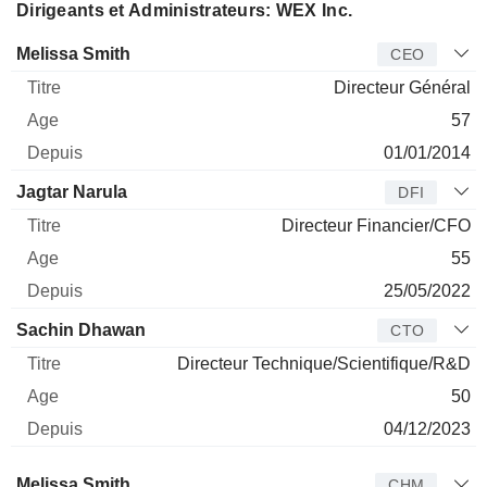
Dirigeants et Administrateurs: WEX Inc.
Dirigeant
Titre
Age
Depuis
Melissa Smith
CEO
Directeur Général
57
01/01/2014
Jagtar Narula
DFI
Directeur Financier/CFO
55
25/05/2022
Sachin Dhawan
CTO
Directeur Technique/Scientifique/R&D
50
04/12/2023
Administrateur
Titre
Age
Depuis
Melissa Smith
CHM