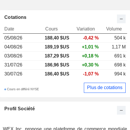
Cotations
Date
Cours
Variation
Volume
05/08/26
188,40 $US
-0,42 %
504 k
04/08/26
189,19 $US
+1,01 %
1,17 M
03/08/26
187,29 $US
+0,18 %
691 k
31/07/26
186,96 $US
+0,30 %
698 k
30/07/26
186,40 $US
-1,07 %
994 k
Plus de cotations
Cours en différé NYSE
Profil Société
WEX Inc. propose une plateforme de commerce mondiale