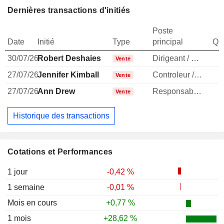
Dernières transactions d'initiés
Poste
Date
Initié
Type
principal
Qua
30/07/26
Robert Deshaies
Dirigeant / cadre principal
Vente
27/07/26
Jennifer Kimball
Controleur / auditeur
Vente
27/07/26
Ann Drew
Responsable conformite
Vente
Historique des transactions
Cotations et Performances
1 jour
-0,42 %
1 semaine
-0,01 %
Mois en cours
+0,77 %
1 mois
+28,62 %