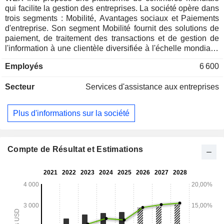
qui facilite la gestion des entreprises. La société opère dans
trois segments : Mobilité, Avantages sociaux et Paiements
d'entreprise. Son segment Mobilité fournit des solutions de
paiement, de traitement des transactions et de gestion de
l'information à une clientèle diversifiée à l'échelle mondiale.
Son segment Avantages sociaux simplifie la gestion des
Employés
6 600
régimes d'avantages sociaux des employés grâce à un
logiciel SaaS (Software as a Service) intégré à des solutions
Secteur
Services d'assistance aux entreprises
de paiement, proposant une gamme variée de produits,
notamment la gestion des avantages sociaux, les comptes
d'épargne santé (HSA), les comptes de dépenses flexibles
Plus d'informations sur la société
(FSA), les comptes de remboursement de frais médicaux
(HRA), la loi COBRA, la facturation directe et la gestion de
la conformité. Son segment Paiements d'entreprise propose
des solutions de paiement B2B mondiales, notamment sa
Compte de Résultat et Estimations
solution Direct to Corporate qui s'intègre aux ERP et aux flux
de travail comptables afin d'optimiser l'utilisation des
paiements virtuels, ainsi que sa solution Embedded
Payments qui intègre des capacités de paiement virtuel
dans les flux de travail existants pour divers secteurs,
notamment le voyage en ligne.