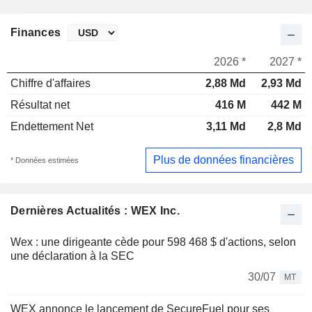
Finances
2026 *
2027 *
Chiffre d'affaires
2,88 Md
2,93 Md
Résultat net
416 M
442 M
Endettement Net
3,11 Md
2,8 Md
Plus de données financières
* Données estimées
Dernières Actualités : WEX Inc.
Wex : une dirigeante cède pour 598 468 $ d'actions, selon
une déclaration à la SEC
30/07
MT
WEX annonce le lancement de SecureFuel pour ses