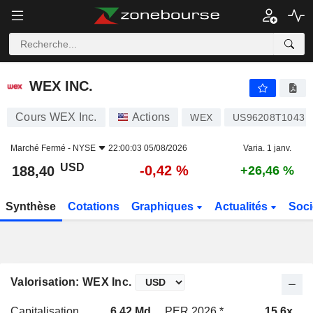
WEX INC.
188,40
$
-0,42 %
WEX INC.
Cours WEX Inc.
Actions
WEX
US96208T1043
Marché Fermé -
NYSE
22:00:03 05/08/2026
Varia. 1 janv.
USD
-0,42 %
188,40
+26,46 %
Synthèse
Cotations
Graphiques
Actualités
Soci
Valorisation: WEX Inc.
Capitalisation
6,42 Md
PER 2026 *
15,6x
P