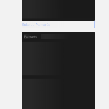
Suite du Palmarès
Palmarès