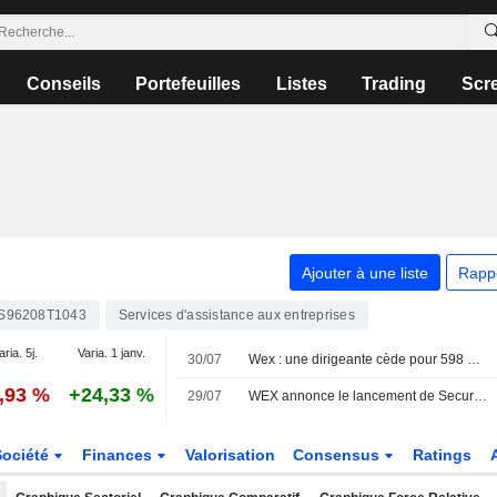
Conseils
Portefeuilles
Listes
Trading
Scr
Ajouter à une liste
Rapp
S96208T1043
Services d'assistance aux entreprises
aria. 5j.
Varia. 1 janv.
30/07
Wex : une dirigeante cède pour 598 468 $ d'actions, selon une déclaration à la SEC
0,93 %
+24,33 %
29/07
WEX annonce le lancement de SecureFuel pour ses clients flottes en Amérique du Nord
Société
Finances
Valorisation
Consensus
Ratings