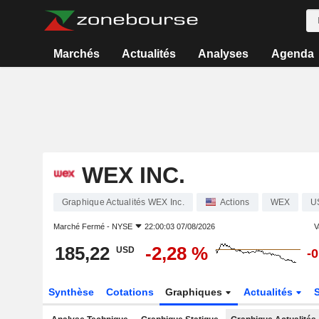
Marchés
Actualités
Analyses
Agenda
WEX INC.
Graphique Actualités WEX Inc.
Actions
WEX
U
Marché Fermé -
NYSE
22:00:03 07/08/2026
V
185,22
-2,28 %
USD
-
Synthèse
Cotations
Graphiques
Actualités