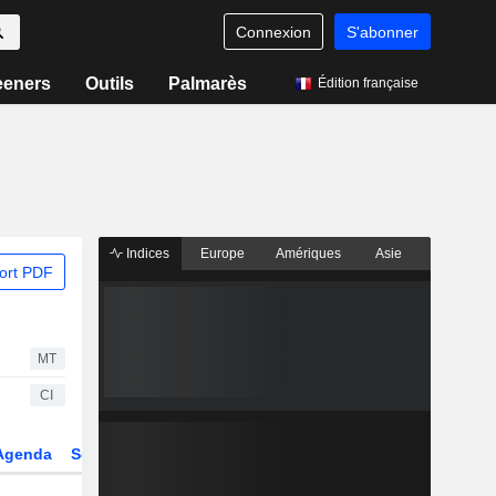
Connexion
S'abonner
eeners
Outils
Palmarès
Édition française
Indices
Europe
Amériques
Asie
ort PDF
MT
CI
Agenda
Secteur
Dérivés
Fonds et ETFs