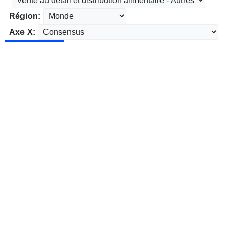
Région:
Axe X: