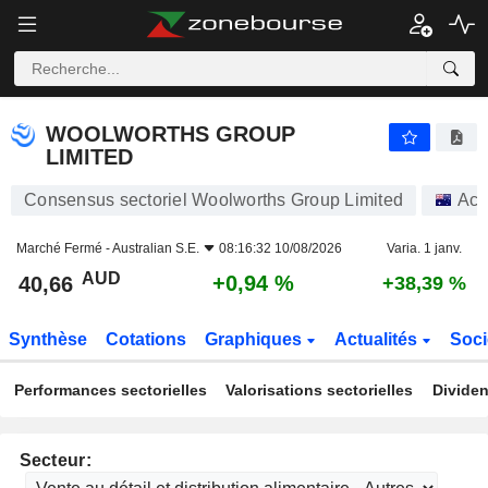
WOOLWORTHS GROUP LIMITED
40,66
$
+0,94 %
WOOLWORTHS GROUP
LIMITED
Consensus sectoriel Woolworths Group Limited
Act
Marché Fermé -
Australian S.E.
08:16:32 10/08/2026
Varia. 1 janv.
AUD
+0,94 %
40,66
+38,39 %
Synthèse
Cotations
Graphiques
Actualités
Soci
Performances sectorielles
Valorisations sectorielles
Dividen
Secteur: