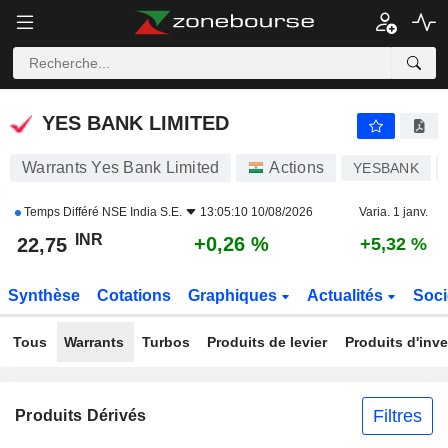
YES BANK LIMITED
22,75
₹
+0,26 %
YES BANK LIMITED
Warrants Yes Bank Limited
Actions
YESBANK
Temps Différé
NSE India S.E.
13:05:10 10/08/2026
Varia. 1 janv.
INR
+0,26 %
22,75
+5,32 %
Synthèse
Cotations
Graphiques
Actualités
Soci
Tous
Warrants
Turbos
Produits de levier
Produits d'inv
Filtres
Produits Dérivés