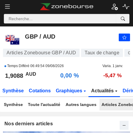
GBP / AUD
1,9088
$
0,00 %
GBP / AUD
Articles Zonebourse GBP / AUD
Taux de change
G
Temps Différé
06:49:54 09/08/2026
Varia. 1 janv.
AUD
0,00 %
1,9088
-5,47 %
Synthèse
Cotations
Graphiques
Actualités
Déri
Synthèse
Toute l'actualité
Autres langues
Articles Zoneb
Nos derniers articles