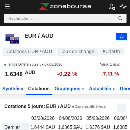
EUR / AUD
1,6348
$
EUR / AUD
Cotations EUR / AUD
Taux de change
EURAUD
Temps Différé
23:29:57 07/08/2026
Varia. 1 janv.
AUD
-0,22 %
1,6348
-7,11 %
Synthèse
Cotations
Graphiques
Actualités
Déri
Cotations 5 jours: EUR / AUD
Cours en différé Autre
03/08/2026
04/08/2026
05/08/2026
06/08/
Dernier
1,6444 $AU
1,6365 $AU
1,6376 $AU
1,6385