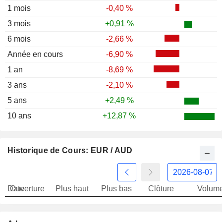
1 mois
-0,40 %
3 mois
+0,91 %
6 mois
-2,66 %
Année en cours
-6,90 %
1 an
-8,69 %
3 ans
-2,10 %
5 ans
+2,49 %
10 ans
+12,87 %
Historique de Cours: EUR / AUD
Date
Ouverture
Plus haut
Plus bas
Clôture
Volum