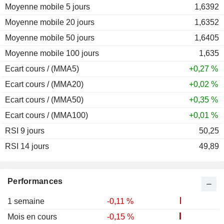
Moyenne mobile 5 jours
2011
-3,03 %
1,6392
Moyenne mobile 20 jours
2010
-18,04 %
1,6352
Moyenne mobile 50 jours
2009
-19,74 %
1,6405
Moyenne mobile 100 jours
2008
+19,34 %
1,635
Ecart cours / (MMA5)
2007
-0,37 %
+0,27 %
Ecart cours / (MMA20)
2006
+3,60 %
+0,02 %
Ecart cours / (MMA50)
2005
-6,85 %
+0,35 %
Ecart cours / (MMA100)
2004
+3,72 %
+0,01 %
RSI 9 jours
2003
-10,29 %
50,25
RSI 14 jours
2002
+6,85 %
49,89
2001
+3,44 %
2000
+9,86 %
Performances
1 semaine
-0,11 %
Mois en cours
-0,15 %