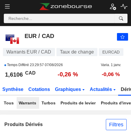
EUR / CAD
1,6106
$
-0,26 %
EUR / CAD
Warrants EUR / CAD
Taux de change
EURCAD
Temps Différé
23:29:57 07/08/2026
Varia. 1 janv.
CAD
-0,26 %
1,6106
-0,06 %
Synthèse
Cotations
Graphiques
Actualités
Déri
Tous
Warrants
Turbos
Produits de levier
Produits d'inv
Filtres
Produits Dérivés