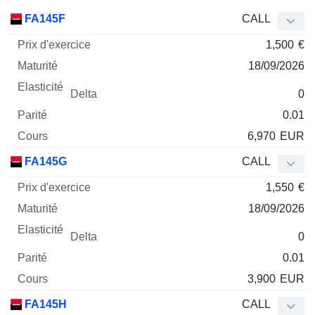
Prix
FA145F
CALL
d'exercice
Maturité
Elasticité
Delta
1,500
€
Mnemo
Type
Parité
18/09/2026
0
0.01
6,970
EUR
FA145G
CALL
1,550
€
18/09/2026
0
0.01
3,900
EUR
FA145H
CALL