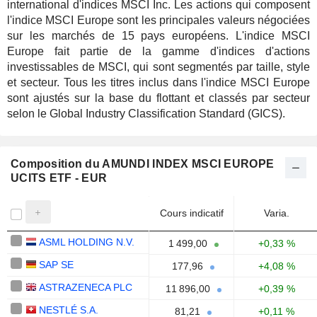
international d'indices MSCI Inc. Les actions qui composent
l'indice MSCI Europe sont les principales valeurs négociées
sur les marchés de 15 pays européens. L'indice MSCI
Europe fait partie de la gamme d'indices d'actions
investissables de MSCI, qui sont segmentés par taille, style
et secteur. Tous les titres inclus dans l'indice MSCI Europe
sont ajustés sur la base du flottant et classés par secteur
selon le Global Industry Classification Standard (GICS).
Composition du AMUNDI INDEX MSCI EUROPE
UCITS ETF - EUR
Cours indicatif
Varia.
ASML HOLDING N.V.
1 499,00
+0,33 %
SAP SE
177,96
+4,08 %
ASTRAZENECA PLC
11 896,00
+0,39 %
NESTLÉ S.A.
81,21
+0,11 %