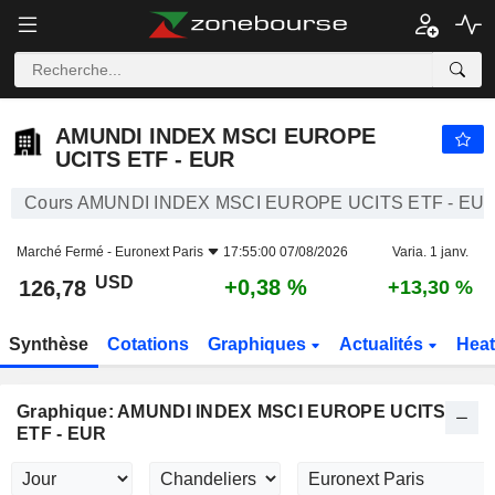
AMUNDI INDEX MSCI EUROPE UCITS ETF - EUR
126,78
$
+0,38 %
AMUNDI INDEX MSCI EUROPE
UCITS ETF - EUR
Cours AMUNDI INDEX MSCI EUROPE UCITS ETF - EU
Marché Fermé -
Euronext Paris
17:55:00 07/08/2026
Varia. 1 janv.
USD
+0,38 %
126,78
+13,30 %
Synthèse
Cotations
Graphiques
Actualités
Hea
Graphique: AMUNDI INDEX MSCI EUROPE UCITS
ETF - EUR