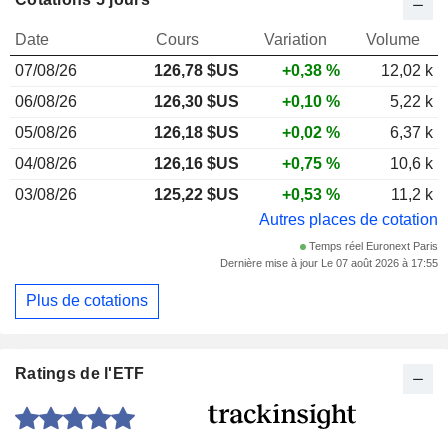
Date
Cours
Variation
Volume
07/08/26
126,78 $US
+0,38 %
12,02 k
06/08/26
126,30 $US
+0,10 %
5,22 k
05/08/26
126,18 $US
+0,02 %
6,37 k
04/08/26
126,16 $US
+0,75 %
10,6 k
03/08/26
125,22 $US
+0,53 %
11,2 k
Autres places de cotation
Temps réel Euronext Paris
Dernière mise à jour Le 07 août 2026 à 17:55
Plus de cotations
Ratings de l'ETF