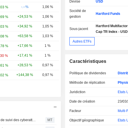
Devise
USD
-.--%
1,06 %
,03 %
Société de
Hartford Funds
+24,53 %
1,06 %
gestion
,69 %
Hartford Multifactor
+34,92 %
1,05 %
,03 %
Sous-jacent
Cap TR Index - USD
+63,58 %
1,03 %
,08 %
Autres ETFs
+17,66 %
1 %
,78 %
+17,41 %
1 %
,30 %
Caractéristiques
+28,53 %
0,97 %
,61 %
Politique de dividendes
Distri
+144,38 %
0,97 %
,02 %
Méthode de réplication
Physi
Juridiction
Etats 
Date de création
23/03
Facteur
Multi-
Le PDG de Gen commente les résultats et le nouvel outil de suivi des cyberattaques
MT
Objectif géographique
Etats 