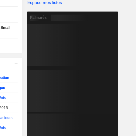
Espace mes listes
Palmarès
 Small
bution
que
Unis
/2015
Facteurs
Unis