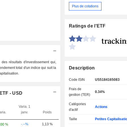
Plus de cotations
Ratings de l'ETF
des résultats d'investissement qui,
Description
ndement total d'un indice qui suit la
pitalisation.
Code ISIN
US5184165083
Frais de
0.34%
 ETF - USD
gestion (TER)
Catégories
Varia. 1
Actions
d'actif
aria.
janv.
Poids
Taille
Petites Capitalisati
-.--%
1,13 %
,00 %