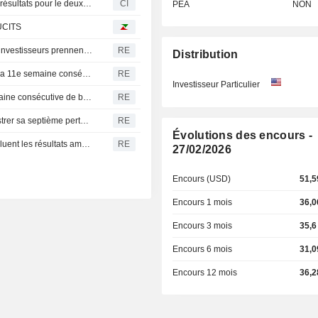
Invesco CurrencyShares Japanese Yen Trust publie ses résultats pour le deuxième trimestre et le premier semestre clos le 30 juin 2026
CI
PEA
NON
 UCITS
Fonds actions américains : retraits massifs alors que les investisseurs prennent leurs bénéfices avant les chiffres de l'emploi
RE
Distribution
Les fonds d'actions mondiaux attirent des capitaux pour la 11e semaine consécutive, portés par des résultats d'entreprises encourageants
RE
Investisseur Particulier
La Bourse de Corée du Sud enregistre sa septième semaine consécutive de baisse, plombée par les doutes sur l'IA et les puces
RE
La Bourse de Corée du Sud recule et s'apprête à enregistrer sa septième perte hebdomadaire consécutive
RE
Évolutions des encours -
La Bourse de Corée du Sud hésite, les investisseurs évaluent les résultats américains
RE
27/02/2026
Encours (USD)
51,5
Encours 1 mois
36,0
Encours 3 mois
35,6
Encours 6 mois
31,0
Encours 12 mois
36,2