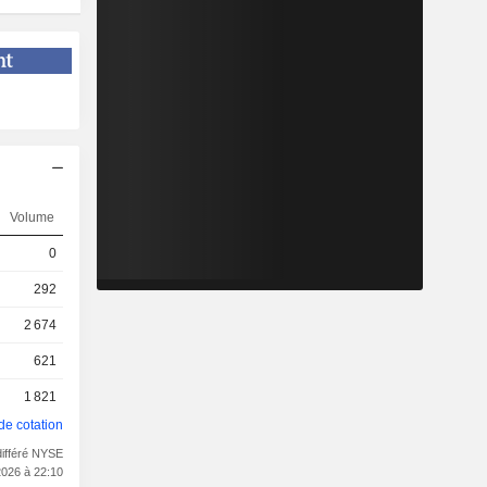
Volume
0
292
2 674
621
1 821
de cotation
ifféré NYSE
2026 à 22:10