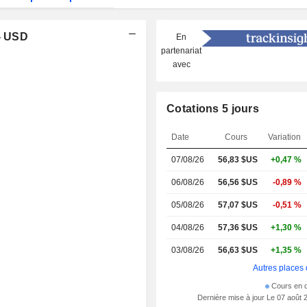
 - USD
En
partenariat
avec
Cotations 5 jours
Date
Cours
Variation
07/08/26
56,83 $US
+0,47 %
06/08/26
56,56 $US
-0,89 %
05/08/26
57,07 $US
-0,51 %
04/08/26
57,36 $US
+1,30 %
03/08/26
56,63 $US
+1,35 %
Autres places 
Cours en d
Dernière mise à jour Le 07 août 