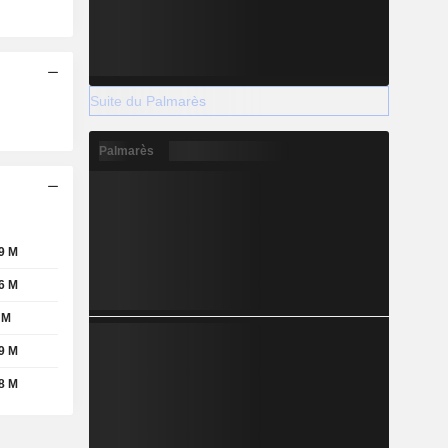
Suite du Palmarès
Palmarès
9 M
6 M
 M
9 M
8 M