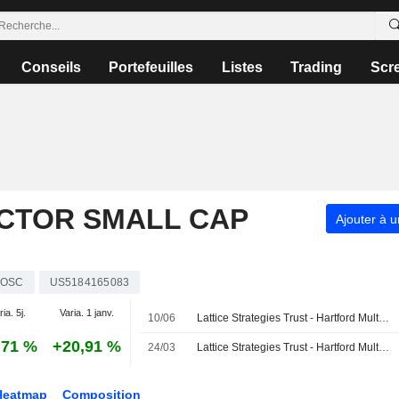
Conseils
Portefeuilles
Listes
Trading
Scr
CTOR SMALL CAP
Ajouter à u
OSC
US5184165083
ia. 5j.
Varia. 1 janv.
10/06
Lattice Strategies Trust - Hartford Multifactor Small Cap ETF annonce un dividende trimestriel, payable le 29 juin 2026
,71 %
+20,91 %
24/03
Lattice Strategies Trust - Hartford Multifactor Small Cap ETF annonce un dividende trimestriel, payable le 27 mars 2026
Heatmap
Composition