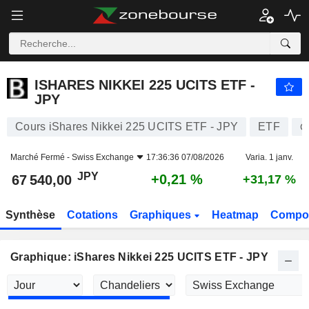
ISHARES NIKKEI 225 UCITS ETF - JPY
67 540,00
¥
+0,21 %
ISHARES NIKKEI 225 UCITS ETF -
JPY
Cours iShares Nikkei 225 UCITS ETF - JPY
ETF
C
Marché Fermé -
Swiss Exchange
17:36:36 07/08/2026
Varia. 1 janv.
JPY
+0,21 %
67 540,00
+31,17 %
Synthèse
Cotations
Graphiques
Heatmap
Compos
Graphique: iShares Nikkei 225 UCITS ETF - JPY