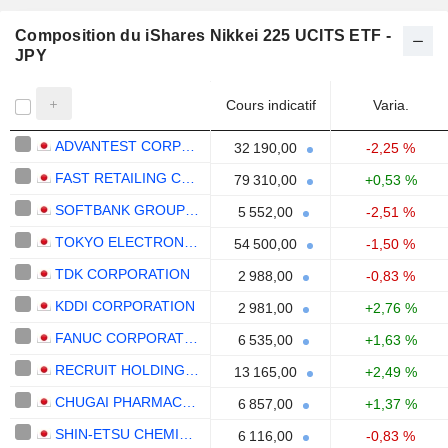
Composition du iShares Nikkei 225 UCITS ETF -
JPY
Cours indicatif
Varia.
ADVANTEST CORPORATION
32 190,00
-2,25 %
FAST RETAILING CO., LTD.
79 310,00
+0,53 %
SOFTBANK GROUP CORP.
5 552,00
-2,51 %
TOKYO ELECTRON LIMITED
54 500,00
-1,50 %
TDK CORPORATION
2 988,00
-0,83 %
KDDI CORPORATION
2 981,00
+2,76 %
FANUC CORPORATION
6 535,00
+1,63 %
RECRUIT HOLDINGS CO., LTD.
13 165,00
+2,49 %
CHUGAI PHARMACEUTICAL CO., LTD.
6 857,00
+1,37 %
SHIN-ETSU CHEMICAL CO., LTD.
6 116,00
-0,83 %