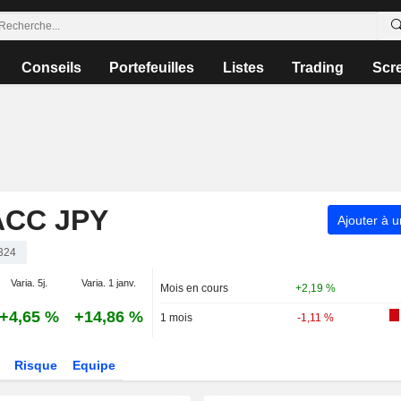
Conseils
Portefeuilles
Listes
Trading
Scr
ACC JPY
Ajouter à u
324
Varia. 5j.
Varia. 1 janv.
Mois en cours
+2,19 %
+4,65 %
+14,86 %
1 mois
-1,11 %
Risque
Equipe