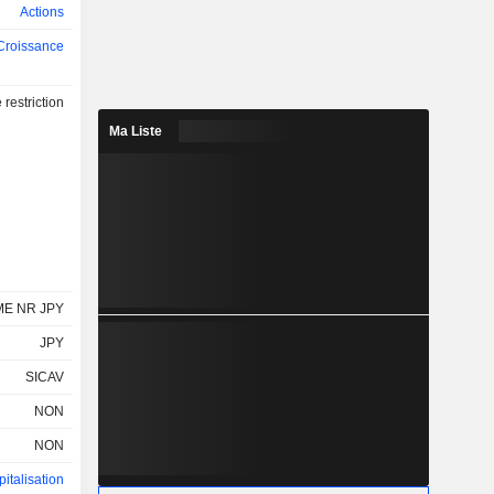
Actions
Croissance
restriction
Ma Liste
ME NR JPY
JPY
SICAV
NON
NON
italisation