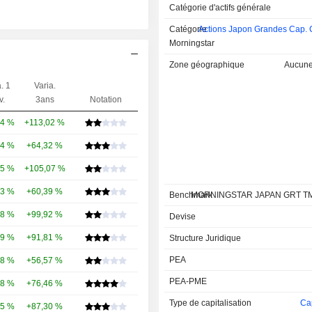
Catégorie d'actifs générale
Catégorie
Actions Japon Grandes Cap. 
Morningstar
Zone géographique
Aucune 
. 1
Varia.
v.
3ans
Notation
54 %
+113,02 %
94 %
+64,32 %
65 %
+105,07 %
43 %
+60,39 %
Benchmark
MORNINGSTAR JAPAN GRT T
08 %
+99,92 %
Devise
79 %
+91,81 %
Structure Juridique
PEA
78 %
+56,57 %
PEA-PME
68 %
+76,46 %
Type de capitalisation
Cap
25 %
+87,30 %