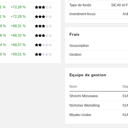
Type de fonds
SICAV et F
11 %
+72,28 %
investment focus
Act
11 %
+72,28 %
59 %
+68,31 %
Frais
58 %
+68,32 %
54 %
+68,07 %
Souscription
10 %
+59,01 %
Gestion
Equipe de gestion
Nom
De
Shoichi Mizusawa
01/
Nicholas Weindling
01/
Miyako Urabe
01/