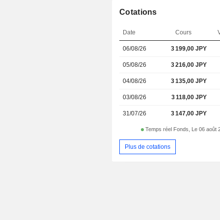
Cotations
Date
Cours
V
06/08/26
3 199,00 JPY
05/08/26
3 216,00 JPY
04/08/26
3 135,00 JPY
03/08/26
3 118,00 JPY
31/07/26
3 147,00 JPY
Temps réel Fonds, Le 06 août 
Plus de cotations