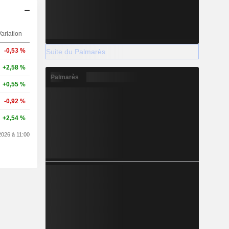
ariation
-0,53 %
Suite du Palmarès
+2,58 %
Palmarès
+0,55 %
-0,92 %
+2,54 %
2026 à 11:00