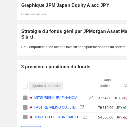
Graphique JPM Japan Equity A acc JPY
Cours en clôtures
Stratégie du fonds géré par JPMorgan Asset M
S.à r.l.
Ce Compartiment en actions investit principalement dans un portefeui
3 premières positions du fonds
Cours
Ajouter à une liste
indicatif
V
MITSUBISHI UFJ FINANCIAL GROUP, INC.
3 564,00
JPY
-0
FAST RETAILING CO., LTD.
79 310,00
JPY
+0
TOKYO ELECTRON LIMITED
54 500,00
JPY
-1