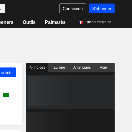
Connexion
S'abonner
eeners
Outils
Palmarès
Édition française
Indices
Europe
Amériques
Asie
ne liste