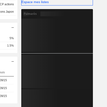
Espace mes listes
CP actions
ions Japon
Palmarès
5%
1.5%
puis
09/15
09/15
09/15