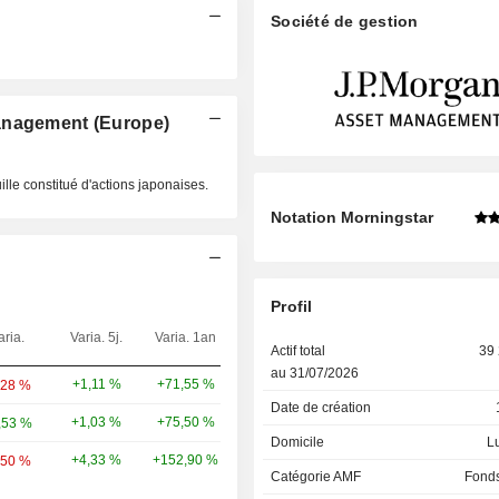
Société de gestion
anagement (Europe)
lle constitué d'actions japonaises.
Notation Morningstar
Profil
aria.
Varia. 5j.
Varia. 1an
Poids
Actif total
39
au 31/07/2026
+1,11 %
+71,55 %
9,18 %
,28 %
Date de création
+1,03 %
+75,50 %
5,35 %
,53 %
Domicile
L
+4,33 %
+152,90 %
4,8 %
,50 %
Catégorie AMF
Fonds