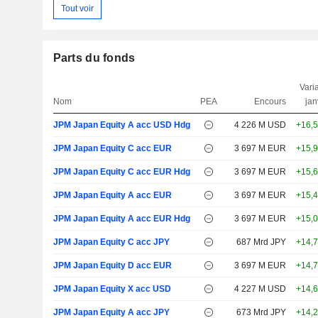
Tout voir
Parts du fonds
Varia
Nom
PEA
Encours
jan
JPM Japan Equity A acc USD Hdg
4 226 M USD
+16,
JPM Japan Equity C acc EUR
3 697 M EUR
+15,
JPM Japan Equity C acc EUR Hdg
3 697 M EUR
+15,
JPM Japan Equity A acc EUR
3 697 M EUR
+15,
JPM Japan Equity A acc EUR Hdg
3 697 M EUR
+15,
JPM Japan Equity C acc JPY
687 Mrd JPY
+14,
JPM Japan Equity D acc EUR
3 697 M EUR
+14,
JPM Japan Equity X acc USD
4 227 M USD
+14,
JPM Japan Equity A acc JPY
673 Mrd JPY
+14,