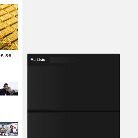
es se
Ma Liste