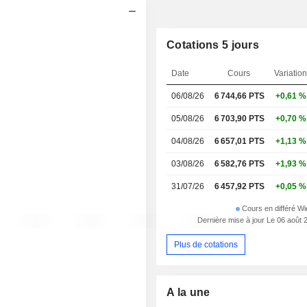
Cotations 5 jours
Date
Cours
Variation
06/08/26
6 744,66
PTS
+0,61 %
05/08/26
6 703,90 PTS
+0,70 %
04/08/26
6 657,01 PTS
+1,13 %
03/08/26
6 582,76 PTS
+1,93 %
31/07/26
6 457,92 PTS
+0,05 %
Cours en différé W
Dernière mise à jour Le 06 août 
Plus de cotations
A la une