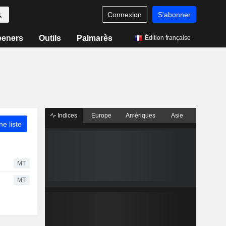
Connexion
S'abonner
eeners
Outils
Palmarès
Édition française
Indices
Europe
Amériques
Asie
ne liste
MT
MT