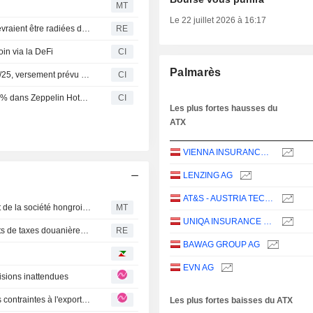
MT
Le 22 juillet 2026 à 16:17
CTF Services : Les obligations convertibles existantes devraient être radiées de la Bourse de Vienne
RE
oin via la DeFi
CI
Palmarès
Voestalpine AG valide un dividende pour l'exercice 2024/25, versement prévu le 15 juillet 2025
CI
ReGuest S.p.A. prend une participation majoritaire de 80% dans Zeppelin Hotel Tech SPA
CI
Les plus fortes hausses du
ATX
VIENNA INSURANCE GROUP AG
LENZING AG
AT&S - AUSTRIA TECHNOLOGIE & SYSTEMTECHNIK AKTIENGESELLSCHAFT
La Commission européenne autorise le contrôle conjoint de la société hongroise MAK par une filiale d'Aberdeen et Strabag
MT
UNIQA INSURANCE GROUP AG
Voestalpine a reçu la majeure partie des remboursements de taxes douanières américaines et confirme ses perspectives annuelles
RE
BAWAG GROUP AG
EVN AG
ions inattendues
OMV : T2 2026 : Le raffinage et la chimie compensent les contraintes à l'exportation de l'Amont
Les plus fortes baisses du ATX