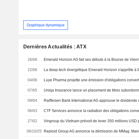
Graphique dynamique
Dernières Actualités : ATX
26/06
Emerald Horizon AG fait ses débuts à la Bourse de Vien
22/06
04/06
07/05
09/04
06/03
27/02
06/10/25