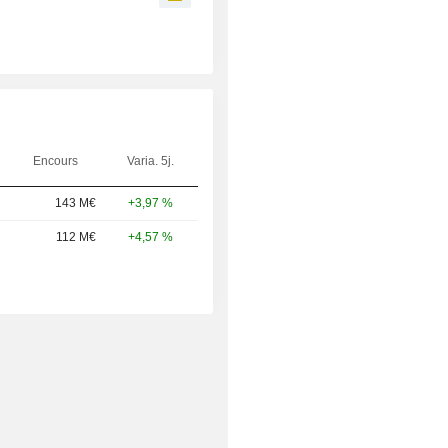
Encours
Varia. 5j.
143 M€
+3,97 %
112 M€
+4,57 %