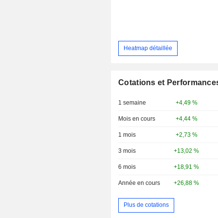
Heatmap détaillée
Cotations et Performance
1 semaine
+4,49 %
Mois en cours
+4,44 %
1 mois
+2,73 %
3 mois
+13,02 %
6 mois
+18,91 %
Année en cours
+26,88 %
Plus de cotations