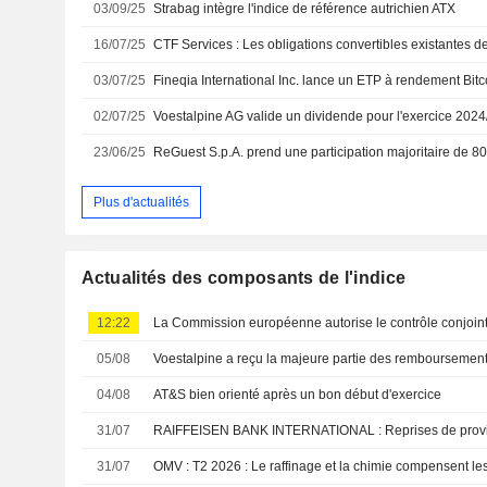
03/09/25
Strabag intègre l'indice de référence autrichien ATX
16/07/25
03/07/25
Fineqia International Inc. lance un ETP à rendement Bitc
02/07/25
23/06/25
Plus d'actualités
Actualités des composants de l'indice
12:22
05/08
04/08
AT&S bien orienté après un bon début d'exercice
31/07
RAIFFEISEN BANK INTERNATIONAL : Reprises de provis
31/07