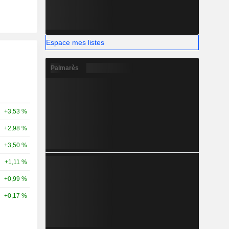
Espace mes listes
Palmarès
+3,53 %
+2,98 %
+3,50 %
+1,11 %
+0,99 %
+0,17 %