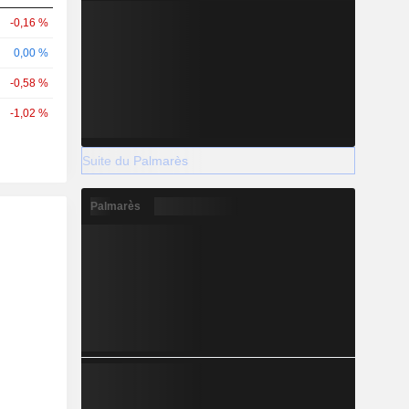
-0,16 %
0,00 %
-0,58 %
-1,02 %
Suite du Palmarès
Palmarès