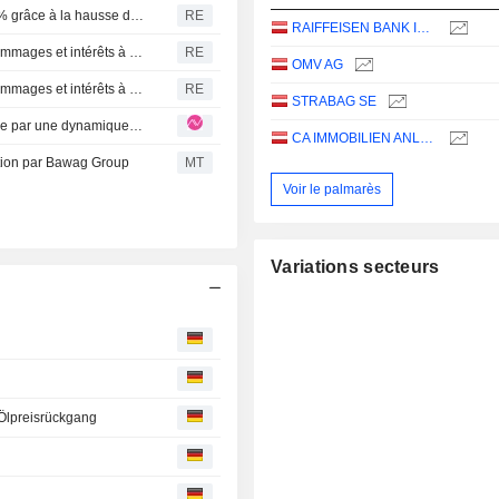
Le bénéfice trimestriel de l'autrichien OMV bondit de 65 % grâce à la hausse des prix
RE
RAIFFEISEN BANK INTERNATIONAL AG
L'autrichienne RBI réclame 3,6 milliards de dollars de dommages et intérêts à Rasperia
RE
OMV AG
L'autrichienne RBI réclame 3,6 milliards de dollars de dommages et intérêts à Rasperia
RE
STRABAG SE
ERSTE GROUP : révision à la hausse des objectifs portée par une dynamique de croissance renforcée
CA IMMOBILIEN ANLAGEN AG
ition par Bawag Group
MT
Voir le palmarès
Variations secteurs
Ölpreisrückgang