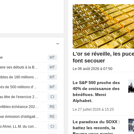
L'or se réveille, les puc
ne
MT
font secouer
La deep-tech énergétique Emerald Horizon s'apprête à faire ses débuts à la Bourse de Vienne
MT
Le 06 août 2026 à 07:50
Luye Pharma projette une émission d'obligations convertibles de 180 millions de dollars et un rachat de titres
MT
Le S&P 500 proche des
Uniqa Insurance lance un placement de titres subordonnés de 500 millions d'euros
MT
40% de croissance des
bénéfices. Merci
Raiffeisen Bank International AG approuve le dividende au titre de l'exercice 2025, payable le 17 avril 2026
CI
Alphabet.
CTF Services annonce la radiation des obligations convertibles échéance 2027 de la Bourse de Vienne le 10 mars
RE
Le 27 juillet 2026 à 15:25
Vingroup du Vietnam prévoit de lever 350 millions USD par émission d'obligations à l'étranger
RE
Le paradoxe du SOXX :
Reploid Group AG annonce la démission de MMag. Mario Ahrer, LL.M. du conseil de surveillance
CI
battez les records, la
Bourse vous punira