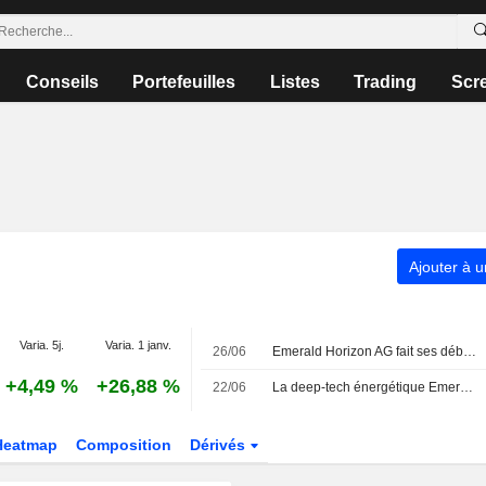
Conseils
Portefeuilles
Listes
Trading
Scr
Ajouter à u
Varia. 5j.
Varia. 1 janv.
26/06
Emerald Horizon AG fait ses débuts à la Bourse de Vienne
+4,49 %
+26,88 %
22/06
La deep-tech énergétique Emerald Horizon s'apprête à faire ses débuts à la Bourse de Vienne
Heatmap
Composition
Dérivés