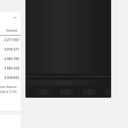
Volume
2 277 057
3 076 377
2 483 762
2 682 425
3 334 831
iener Boerse
2026 à 17:50