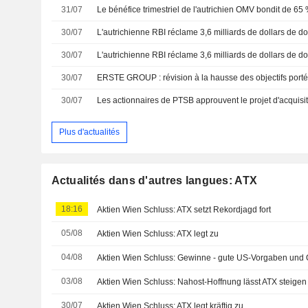
31/07
30/07
30/07
30/07
30/07
Les actionnaires de PTSB approuvent le projet d'acquis
Plus d'actualités
Actualités dans d'autres langues: ATX
18:16
Aktien Wien Schluss: ATX setzt Rekordjagd fort
05/08
Aktien Wien Schluss: ATX legt zu
04/08
Aktien Wien Schluss: Gewinne - gute US-Vorgaben und 
03/08
Aktien Wien Schluss: Nahost-Hoffnung lässt ATX steigen
30/07
Aktien Wien Schluss: ATX legt kräftig zu