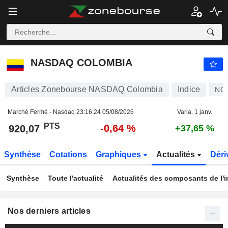
NASDAQ COLOMBIA
920,07
PTS
-0,64 %
NASDAQ COLOMBIA
Articles Zonebourse NASDAQ Colombia
Indice
NQ
Marché Fermé - Nasdaq
23:16:24 05/08/2026
Varia. 1 janv.
PTS
-0,64 %
920,07
+37,65 %
Synthèse
Cotations
Graphiques
Actualités
Déri
Synthèse
Toute l'actualité
Actualités des composants de l'i
Nos derniers articles