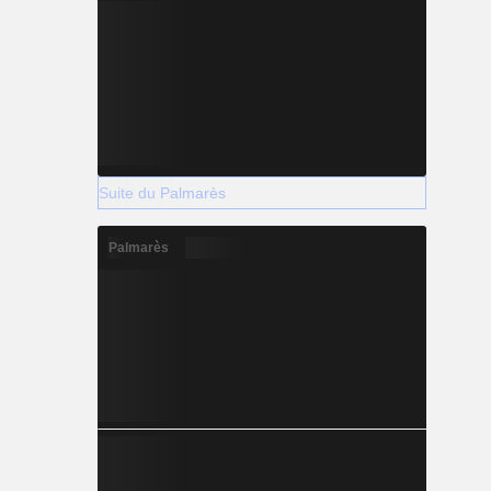
Suite du Palmarès
Palmarès