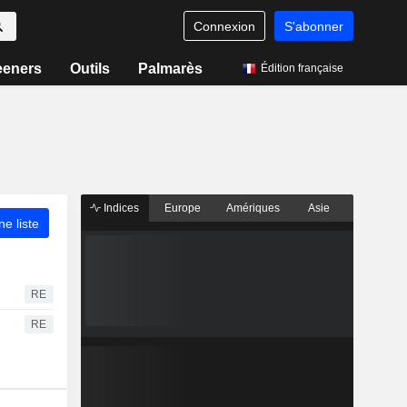
Connexion
S'abonner
eeners
Outils
Palmarès
Édition française
Indices
Europe
Amériques
Asie
ne liste
RE
RE