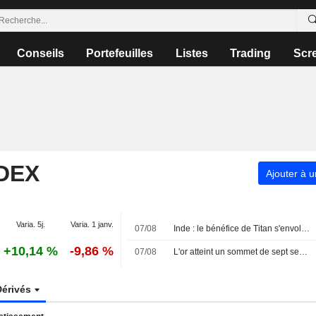
Conseils
Portefeuilles
Listes
Trading
Scr
NDEX
Ajouter à u
Varia. 5j.
Varia. 1 janv.
07/08
Inde : le bénéfice de Titan s'envole grâce à la vigueur de la demande de bijoux
+10,14 %
-9,86 %
07/08
L'or atteint un sommet de sept semaines, les chiffres décevants de l'emploi américain douchant les espoirs de hausse des taux
Dérivés