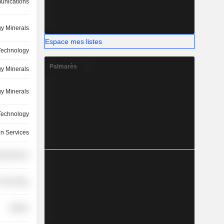
nications
y Minerals
Espace mes listes
 Technology
Palmarès
y Minerals
y Minerals
 Technology
on Services
y Minerals
 Technology
Utilities