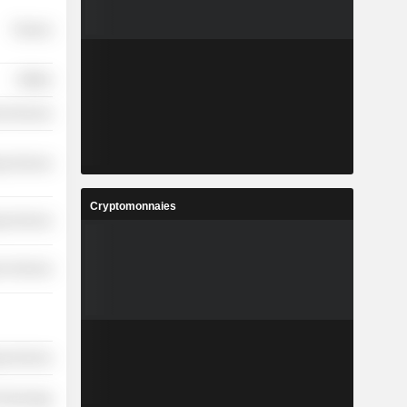
Finance
Utilities
l Services
y Services
Cryptomonnaies
y Services
r Services
y Services
Technology