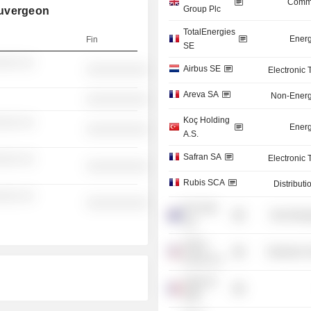
Commu
Group Plc
auvergeon
TotalEnergies
Energ
Fin
SE
░░░ ░░
Airbus SE
░░░░░░░░░░
Electronic
Areva SA
Non-Energ
░░░░░░░░░░
Koç Holding
░░░ ░░
Energ
░░░░░░░░░░
A.S.
Safran SA
Electronic
░░░ ░░
░░░░░░░░░░
Rubis SCA
Distributi
░░░ ░░
░░░░░░░░░░
Rio Tinto
Non-Energ
Ltd.
Airbus
Electronic
Group, Inc.
Vigie SA
/Old/