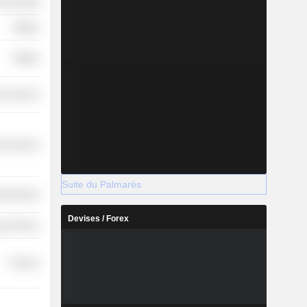
Technology
Utilities
Utilities
r Services
l Services
Suite du Palmarès
y Minerals
Devises / Forex
y Services
Finance