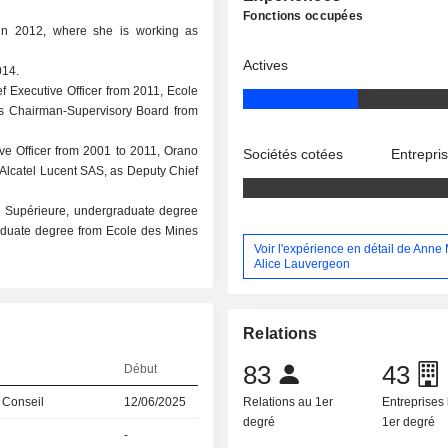
Fonctions occupées
in 2012, where she is working as
Actives
014.
f Executive Officer from 2011, Ecole
s Chairman-Supervisory Board from
ve Officer from 2001 to 2011, Orano
Sociétés cotées
Entrepri
 Alcatel Lucent SAS, as Deputy Chief
e Supérieure, undergraduate degree
aduate degree from Ecole des Mines
Voir l'expérience en détail de Anne
Alice Lauvergeon
Relations
83
43
Début
 Conseil
12/06/2025
Relations au 1er
Entreprises 
degré
1er degré
-