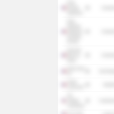
École
Normale
Consume
Supérieure
École
Nationale
Supérieure
Consume
des Mines
de Paris
Ecole des
Mines de
Consume
Nancy
Orano Cycle
Non-Energ
SA
Alcatel
Industr
Lucent SAS
The
Trilateral
Commercia
Commission