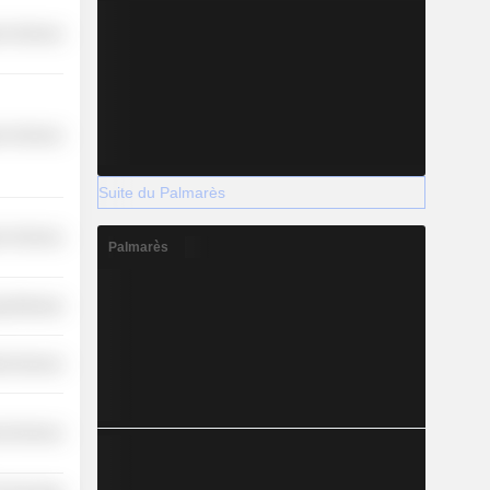
r Services
r Services
Suite du Palmarès
r Services
Palmarès
y Minerals
ial Services
l Services