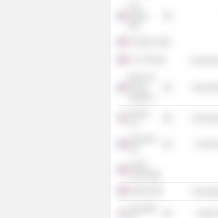
Avril
Gestion
SAS
E-Pango SA
A.L.P. SAS
Commercia
Bloom SA
/Social
Technolog
Analytics/
Disarea
Technolog
LLC
Université
Consume
PSL
Verelec
Technologie
Workwell
Technolog
eureKARE
Health 