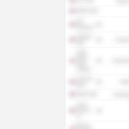
ALP SA
Health 
ENGIE SA
T&D
Holding SA
Libération
Consume
SARL
United
Nations
Commercia
Global
Compact
Corps des
Energ
Mines
Sigfox SA
Technolog
Lazard
Frères et
Co.
Efficiency