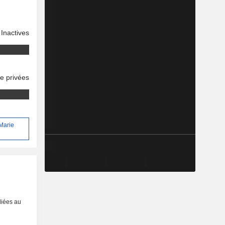
Inactives
se privées
 Marie
liées au