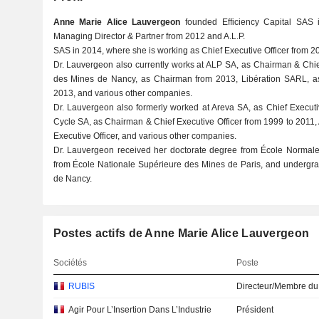
Anne Marie Alice Lauvergeon
founded Efficiency Capital SAS 
Managing Director & Partner from 2012 and A.L.P.
SAS in 2014, where she is working as Chief Executive Officer from 2
Dr. Lauvergeon also currently works at ALP SA, as Chairman & Chie
des Mines de Nancy, as Chairman from 2013, Libération SARL, a
2013, and various other companies.
Dr. Lauvergeon also formerly worked at Areva SA, as Chief Executi
Cycle SA, as Chairman & Chief Executive Officer from 1999 to 2011,
Executive Officer, and various other companies.
Dr. Lauvergeon received her doctorate degree from École Normal
from École Nationale Supérieure des Mines de Paris, and undergr
de Nancy.
Postes actifs de Anne Marie Alice Lauvergeon
Sociétés
Poste
RUBIS
Directeur/Membre du
Agir Pour L’Insertion Dans L’Industrie
Président