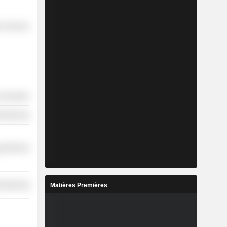
r Services
 Industries
ufacturing
y Minerals
ufacturing
Matières Premières