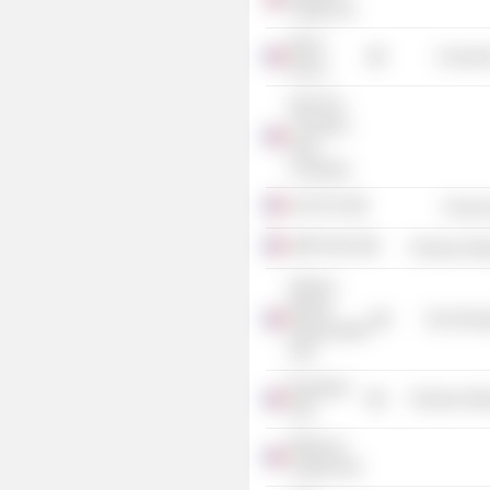
Capital Ltd.
Mines
Consume
Nancy
Agir Pour
L’Insertion
Dans
L’Industrie
Avril SCA
Process
AMR SASU
Producer Man
Alliance
Minière
Non-Energ
Responsable
SAS
Boostheat
Producer Man
SAS
Efficiency
Capital SAS