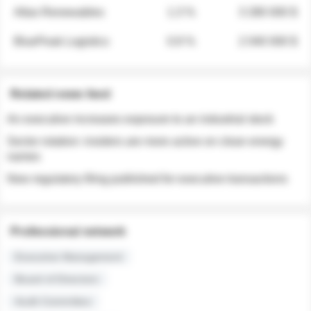
Atlas Renewables
1.3 %
3 280 000 $
BluePeak Logistics
0.9 %
2 040 000 $
Related news feed
An executive increases exposure to an industrial stock
Sector rotation: insiders are more active on clean energy
names
New regulatory filing published for executive transactions
Professional network
Executive Management
Board of Directors
Audit Committee