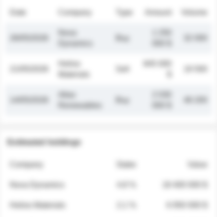
Date
Company
Type
Amount
Volume
Nova
1 250
26/05/2026
Buy
32 000
Dynamics
000 $
Helios
845 000
21/05/2026
Sell
19 500
Materials
$
Atlas
2 030
14/05/2026
Buy
48 200
Renewables
000 $
Estimated holdings
Company
Stake
Value
Nova Dynamics
4.8 %
18 400 000 $
Helios Materials
2.1 %
6 950 000 $