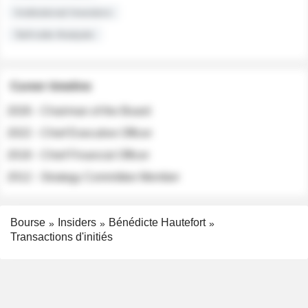
Institutional Investors
Sell-side Analysts
Career timeline
2026 - Chairman of the Board
2022 - Chief Executive Officer
2018 - Chief Financial Officer
2012 - Strategy Committee Member
Bourse
Insiders
Bénédicte Hautefort
Transactions d'initiés