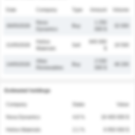
Date
Company
Type
Amount
Volume
Nova
1 250
26/05/2026
Buy
32 000
Dynamics
000 $
Helios
845 000
21/05/2026
Sell
19 500
Materials
$
Atlas
2 030
14/05/2026
Buy
48 200
Renewables
000 $
Estimated holdings
Company
Stake
Value
Nova Dynamics
4.8 %
18 400 000 $
Helios Materials
2.1 %
6 950 000 $