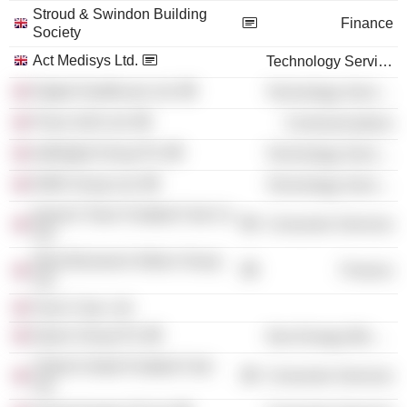
Stroud & Swindon Building
Finance
Society
Act Medisys Ltd.
Technology Services
Digital Healthcare Ltd.
Technology Services
Psion (UK) Ltd.
Communications
dotDigital Group Plc
Technology Services
EMIS Group Ltd.
Technology Services
Ipswich Town Football Club Co.
Consumer Services
Ltd.
West Bromwich Albion Group
Finance
Ltd.
Huon Corp. Ltd.
Epwin Group Plc
Non-Energy Minerals
Oxford United Football Club
Consumer Services
Ltd.