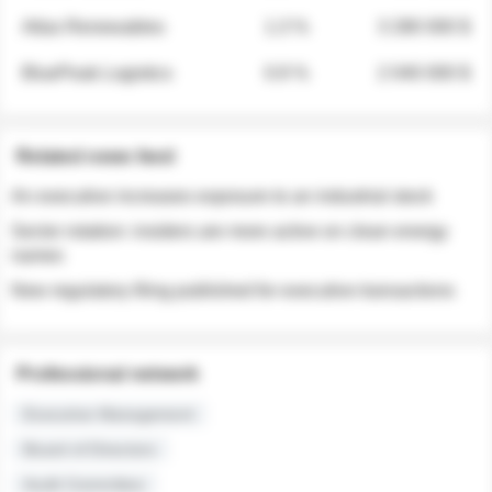
Atlas Renewables
1.3 %
3 280 000 $
BluePeak Logistics
0.9 %
2 040 000 $
Related news feed
An executive increases exposure to an industrial stock
Sector rotation: insiders are more active on clean energy
names
New regulatory filing published for executive transactions
Professional network
Executive Management
Board of Directors
Audit Committee