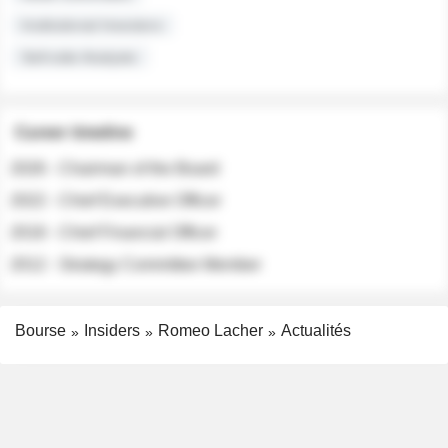
Institutional Investors
Sell-side Analysts
Career timeline
2026 - Chairman of the Board
2022 - Chief Executive Officer
2018 - Chief Financial Officer
2012 - Strategy Committee Member
Bourse
Insiders
Romeo Lacher
Actualités