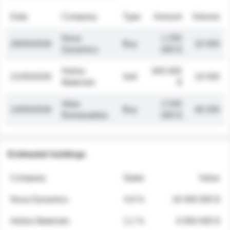
Date
Company
Type
Amount
Volume
Nova
1 250
26/05/2026
Buy
32 000
Dynamics
000 $
Helios
845 000
21/05/2026
Sell
19 500
Materials
$
Atlas
2 030
14/05/2026
Buy
48 200
Renewables
000 $
Estimated holdings
Company
Stake
Value
Nova Dynamics
4.8 %
18 400 000 $
Helios Materials
2.1 %
6 950 000 $