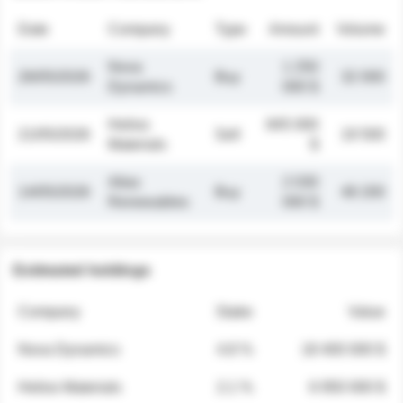
Date
Company
Type
Amount
Volume
Nova
1 250
26/05/2026
Buy
32 000
Dynamics
000 $
Helios
845 000
21/05/2026
Sell
19 500
Materials
$
Atlas
2 030
14/05/2026
Buy
48 200
Renewables
000 $
Estimated holdings
Company
Stake
Value
Nova Dynamics
4.8 %
18 400 000 $
Helios Materials
2.1 %
6 950 000 $