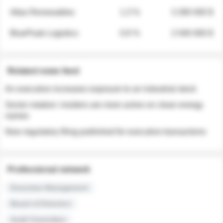
Atlas Renewables
1.3 %
3 280 000 $
BluePeak Logistics
0.9 %
2 040 000 $
Related news feed
An executive increases exposure to an industrial stock
Sector rotation: insiders are more active on clean energy
names
New regulatory filing published for executive transactions
Professional network
Executive Management
Board of Directors
Audit Committee