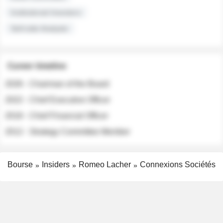
Institutional Investors
Sell-side Analysts
Career timeline
2026 - Chairman of the Board
2022 - Chief Executive Officer
2018 - Chief Financial Officer
2012 - Strategy Committee Member
Bourse
Insiders
Romeo Lacher
Connexions Sociétés