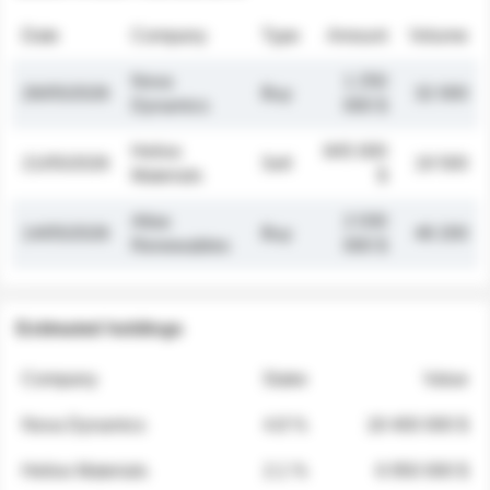
Date
Company
Type
Amount
Volume
Nova
1 250
26/05/2026
Buy
32 000
Dynamics
000 $
Helios
845 000
21/05/2026
Sell
19 500
Materials
$
Atlas
2 030
14/05/2026
Buy
48 200
Renewables
000 $
Estimated holdings
Company
Stake
Value
Nova Dynamics
4.8 %
18 400 000 $
Helios Materials
2.1 %
6 950 000 $