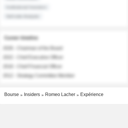
Institutional Investors
Sell-side Analysts
Career timeline
2026 - Chairman of the Board
2022 - Chief Executive Officer
2018 - Chief Financial Officer
2012 - Strategy Committee Member
Bourse
Insiders
Romeo Lacher
Expérience