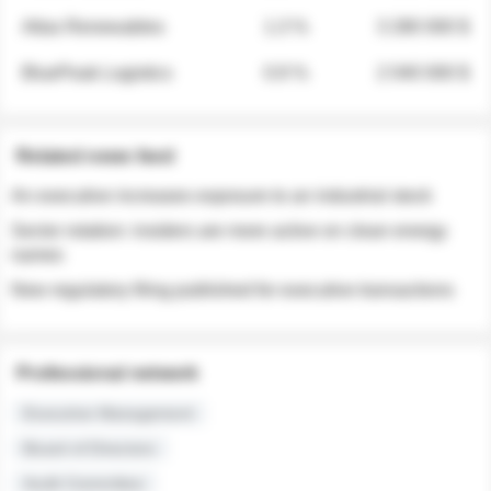
Atlas Renewables
1.3 %
3 280 000 $
BluePeak Logistics
0.9 %
2 040 000 $
Related news feed
An executive increases exposure to an industrial stock
Sector rotation: insiders are more active on clean energy
names
New regulatory filing published for executive transactions
Professional network
Executive Management
Board of Directors
Audit Committee