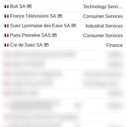
Bull SA
Technology Services
France Télévisions SA
Consumer Services
Suez Lyonnaise des Eaux SA
Industrial Services
Paris Première SAS
Consumer Services
Cie de Suez SA
Finance
SUEZ Energy Resources NA
Utilities
Vigie SA /Old/
Utilities
Université de Limoges
Consumer Services
Cegid Group SAS
Technology Services
ENGIE SA
Utilities
Société Monégasque de
Utilities
l'Electricité et du Gaz
Alzheimer's Research Foundation
GDF SUEZ Energy North