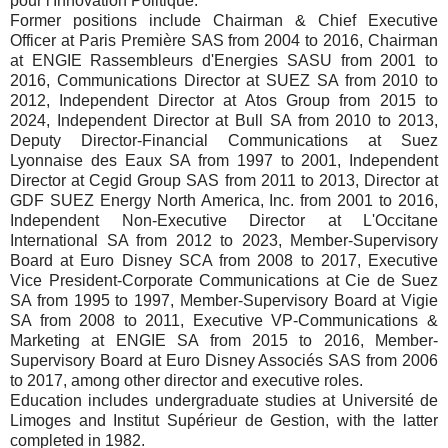
pour l'Innovation Politique.
Former positions include Chairman & Chief Executive
Officer at Paris Première SAS from 2004 to 2016, Chairman
at ENGIE Rassembleurs d'Energies SASU from 2001 to
2016, Communications Director at SUEZ SA from 2010 to
2012, Independent Director at Atos Group from 2015 to
2024, Independent Director at Bull SA from 2010 to 2013,
Deputy Director-Financial Communications at Suez
Lyonnaise des Eaux SA from 1997 to 2001, Independent
Director at Cegid Group SAS from 2011 to 2013, Director at
GDF SUEZ Energy North America, Inc. from 2001 to 2016,
Independent Non-Executive Director at L'Occitane
International SA from 2012 to 2023, Member-Supervisory
Board at Euro Disney SCA from 2008 to 2017, Executive
Vice President-Corporate Communications at Cie de Suez
SA from 1995 to 1997, Member-Supervisory Board at Vigie
SA from 2008 to 2011, Executive VP-Communications &
Marketing at ENGIE SA from 2015 to 2016, Member-
Supervisory Board at Euro Disney Associés SAS from 2006
to 2017, among other director and executive roles.
Education includes undergraduate studies at Université de
Limoges and Institut Supérieur de Gestion, with the latter
completed in 1982.