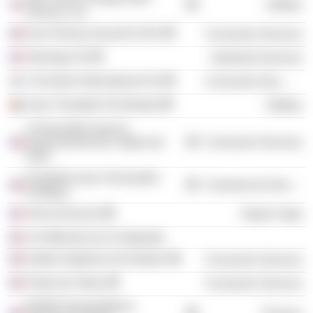
Utilities
America, Inc.
Euro Disney Associés SAS
Consumer Services
Storengy SA
Industrial Services
L'Occitane International SA
Consumer Non-Durables
Suez-Tractebel SA (Dubai)
Utilities
L'Association pour le
Rayonnement de l'Opéra de
Consumer Services
Paris
Fondation pour l'Innovation
Commercial Services
Politique
Serna (France)
Retail Trade
Les Mécènes du Centquatre
Institut Supérieur de Gestion
Consumer Services
Palais de Tokyo
Consumer Services
ENGIE Rassembleurs