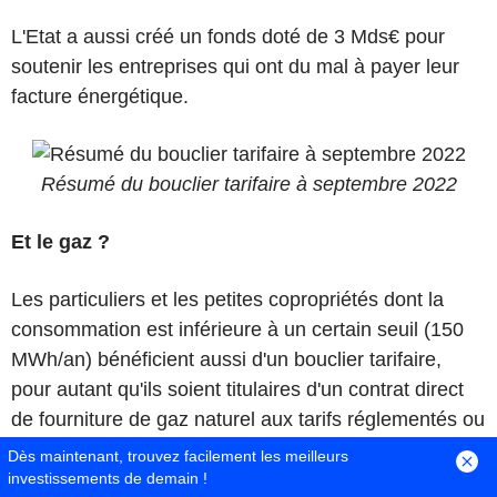
L'Etat a aussi créé un fonds doté de 3 Mds€ pour
soutenir les entreprises qui ont du mal à payer leur
facture énergétique.
Résumé du bouclier tarifaire à septembre 2022
Et le gaz ?
Les particuliers et les petites copropriétés dont la
consommation est inférieure à un certain seuil (150
MWh/an) bénéficient aussi d'un bouclier tarifaire,
pour autant qu'ils soient titulaires d'un contrat direct
de fourniture de gaz naturel aux tarifs réglementés ou
qui y sont indexés. Le dispositif, qui était réservé aux
Dès maintenant, trouvez facilement les meilleurs
clients résidentiels individuels au régime TRVG, a été
investissements de demain !