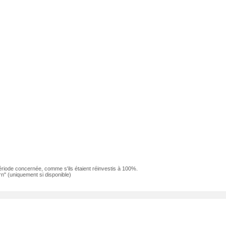
ériode concernée, comme s'ils étaient réinvestis à 100%.
n" (uniquement si disponible)