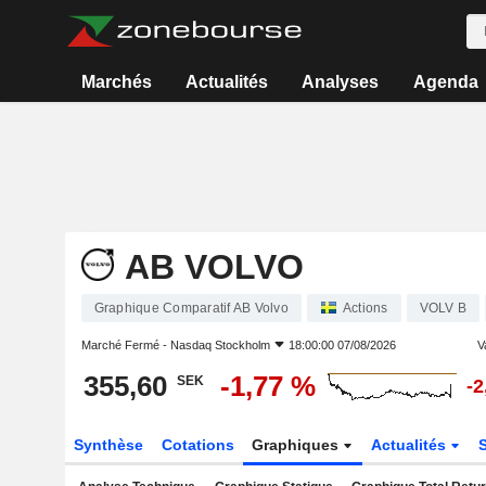
Marchés
Actualités
Analyses
Agenda
AB VOLVO
Graphique Comparatif AB Volvo
Actions
VOLV B
Marché Fermé -
Nasdaq Stockholm
18:00:00 07/08/2026
V
355,60
-1,77 %
SEK
-2
Synthèse
Cotations
Graphiques
Actualités