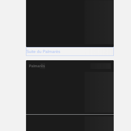
Suite du Palmarès
Palmarès