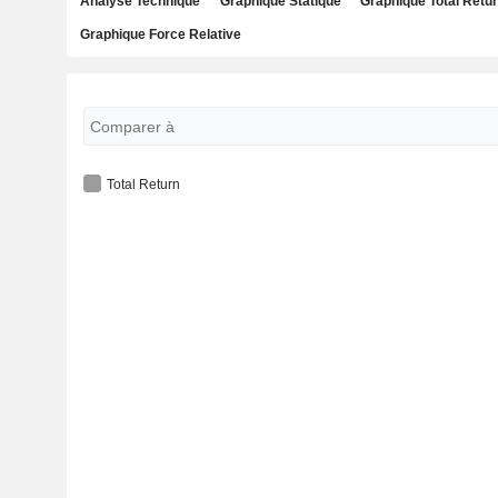
Analyse Technique
Graphique Statique
Graphique Total Retu
Graphique Force Relative
Total Return