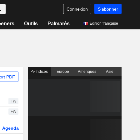
Connexion
S'abonner
eeners
Outils
Palmarès
Édition française
Indices
Europe
Amériques
Asie
ort PDF
FW
FW
Agenda
Secteur
Dérivés
Fonds et ETFs