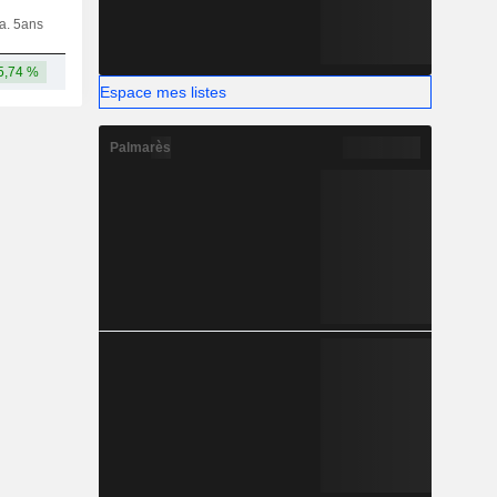
ia. 5ans
Capi.
CT
MT
LT
5,74 %
76,32 Md
Espace mes listes
Palmarès