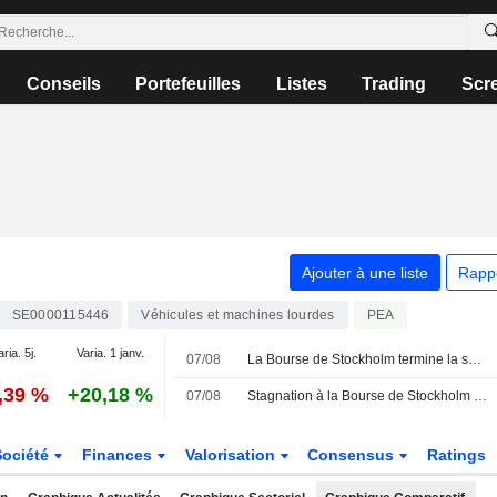
Conseils
Portefeuilles
Listes
Trading
Scr
Ajouter à une liste
Rapp
SE0000115446
Véhicules et machines lourdes
PEA
aria. 5j.
Varia. 1 janv.
07/08
La Bourse de Stockholm termine la séance de vendredi dans le rouge - Lundin Gold progresse après ses résultats
,39 %
+20,18 %
07/08
Stagnation à la Bourse de Stockholm - Lundin Gold progresse après ses résultats
Société
Finances
Valorisation
Consensus
Ratings