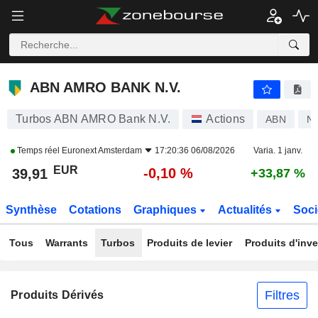
ABN AMRO BANK N.V.
39,91
€
-0,10 %
ABN AMRO BANK N.V.
Turbos ABN AMRO Bank N.V.
Actions
ABN
N
Temps réel
Euronext Amsterdam
17:20:36 06/08/2026
Varia. 1 janv.
EUR
-0,10 %
39,91
+33,87 %
Synthèse
Cotations
Graphiques
Actualités
Soci
Tous
Warrants
Turbos
Produits de levier
Produits d'inv
Filtres
Produits Dérivés