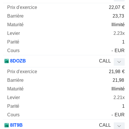
22,07
€
23,73
Illimité
2.23x
1
-
EUR
8DOZB
CALL
21,98
€
21,98
Illimité
2.21x
1
-
EUR
8IT9B
CALL