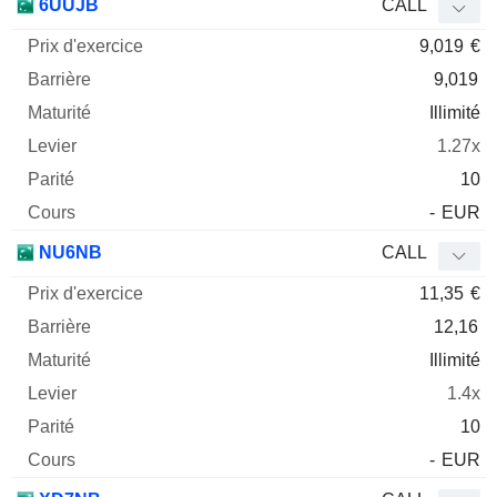
6UUJB
CALL
9,019
€
9,019
Illimité
1.27x
10
-
EUR
NU6NB
CALL
11,35
€
12,16
Illimité
1.4x
10
-
EUR