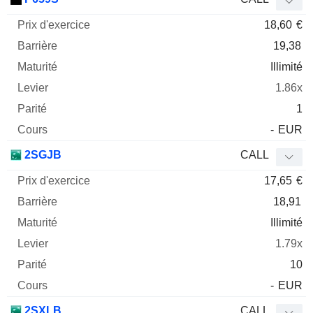
18,60
€
19,38
Illimité
1.86x
1
-
EUR
2SGJB
CALL
17,65
€
18,91
Illimité
1.79x
10
-
EUR
2SXLB
CALL