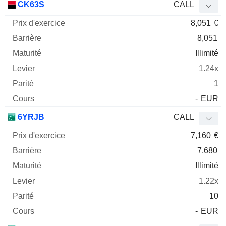
CK63S
CALL
8,051
€
8,051
Illimité
1.24x
1
-
EUR
6YRJB
CALL
7,160
€
7,680
Illimité
1.22x
10
-
EUR