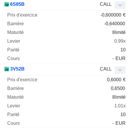
6S85B
CALL
-0,600000
€
-0,640000
Illimité
0.99x
10
-
EUR
3V52B
CALL
0,6000
€
0,6500
Illimité
1.01x
10
-
EUR