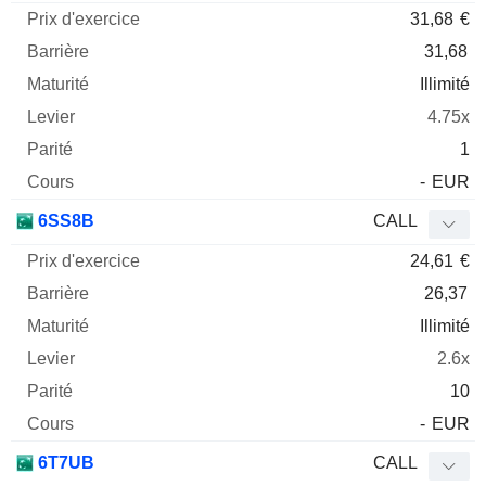
31,68
€
31,68
Illimité
4.75x
1
-
EUR
6SS8B
CALL
24,61
€
26,37
Illimité
2.6x
10
-
EUR
6T7UB
CALL