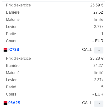
25,59
€
27,52
Illimité
2.77x
1
-
EUR
IC73S
CALL
23,28
€
24,27
Illimité
2.37x
5
-
EUR
06A2S
CALL