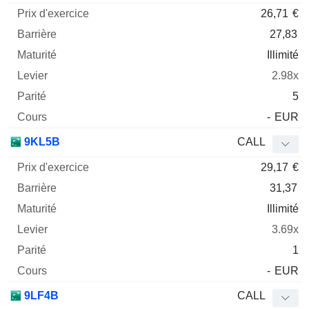
26,71
€
27,83
Illimité
2.98x
5
-
EUR
9KL5B
CALL
29,17
€
31,37
Illimité
3.69x
1
-
EUR
9LF4B
CALL