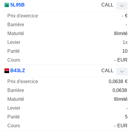
Prix
5L95B
CALL
d'exercice
Barrière
Maturité
Elasticité
-
€
Mnemo
Type
Parit
-
Illimité
1x
10
-
EUR
B43LZ
CALL
0,0638
€
0,0638
Illimité
-
5
-
EUR