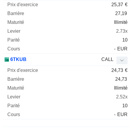
25,37
€
27,19
Illimité
2.73x
10
-
EUR
6TKUB
CALL
24,73
€
24,73
Illimité
2.52x
10
-
EUR