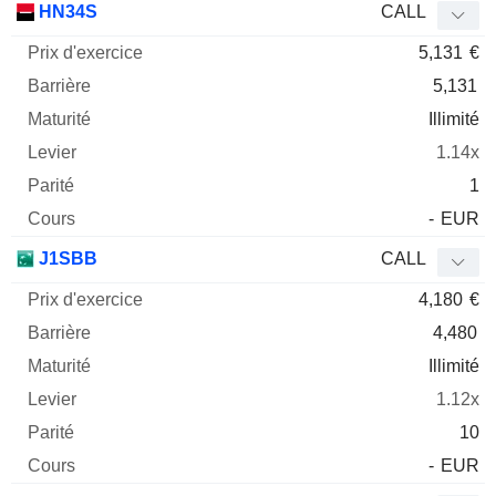
HN34S
CALL
5,131
€
5,131
Illimité
1.14x
1
-
EUR
J1SBB
CALL
4,180
€
4,480
Illimité
1.12x
10
-
EUR