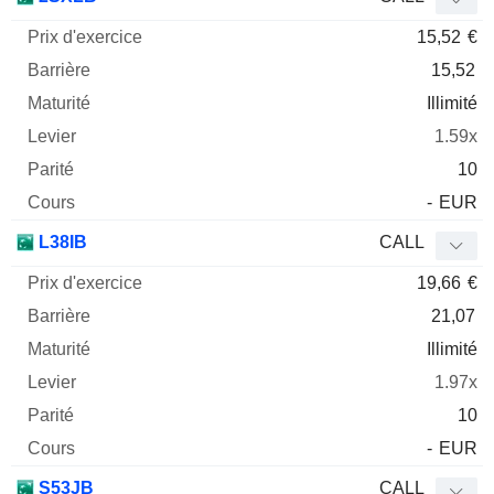
15,52
€
15,52
Illimité
1.59x
10
-
EUR
L38IB
CALL
19,66
€
21,07
Illimité
1.97x
10
-
EUR
S53JB
CALL