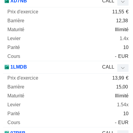
XD7NB
CALL
11,55
€
12,38
Illimité
1.4x
10
-
EUR
1LMDB
CALL
13,99
€
15,00
Illimité
1.54x
10
-
EUR