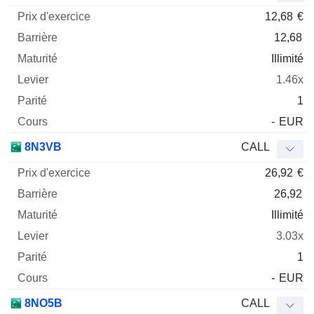
12,68
€
12,68
Illimité
1.46x
1
-
EUR
8N3VB
CALL
26,92
€
26,92
Illimité
3.03x
1
-
EUR
8NO5B
CALL