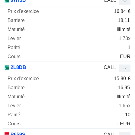
07R5B
CALL
16,84
€
18,11
Illimité
1.73x
1
-
EUR
2L8DB
CALL
15,80
€
16,95
Illimité
1.65x
10
-
EUR
P659S
CALL