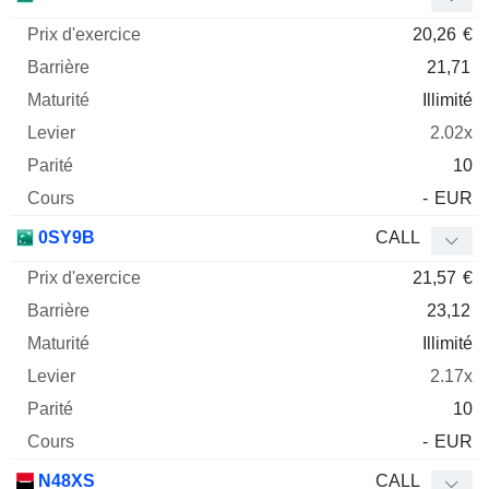
20,26
€
21,71
Illimité
2.02x
10
-
EUR
0SY9B
CALL
21,57
€
23,12
Illimité
2.17x
10
-
EUR
N48XS
CALL