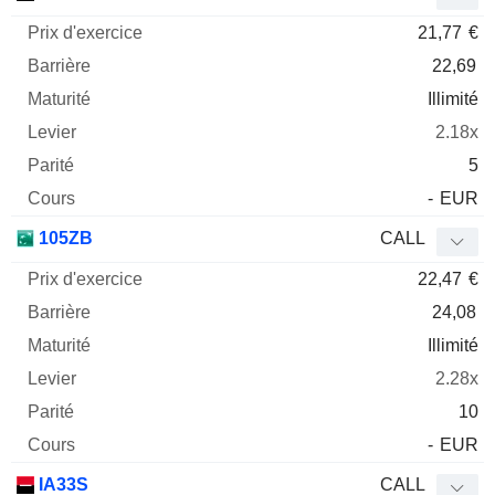
21,77
€
22,69
Illimité
2.18x
5
-
EUR
105ZB
CALL
22,47
€
24,08
Illimité
2.28x
10
-
EUR
IA33S
CALL