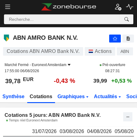
ABN AMRO BANK N.V.
39,78
€
ABN AMRO BANK N.V.
Cotations ABN AMRO Bank N.V.
Actions
ABN
Marché Fermé -
Euronext Amsterdam
Pré-ouverture
17:55:00 06/08/2026
08:27:31
EUR
-0,43 %
39,78
39,99
+0,53 %
Synthèse
Cotations
Graphiques
Actualités
Soci
Cotations 5 jours: ABN AMRO Bank N.V.
Temps réel Euronext Amsterdam
31/07/2026
03/08/2026
04/08/2026
05/08/202