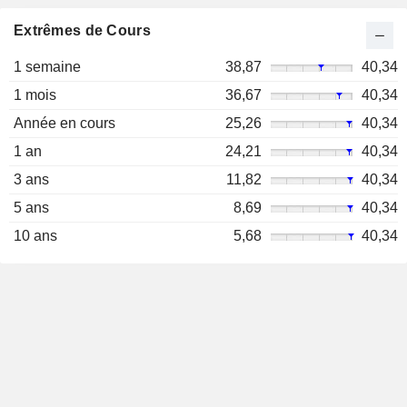
Extrêmes de Cours
1 semaine
38,87
40,34
1 mois
36,67
40,34
Année en cours
25,26
40,34
1 an
24,21
40,34
3 ans
11,82
40,34
5 ans
8,69
40,34
10 ans
5,68
40,34