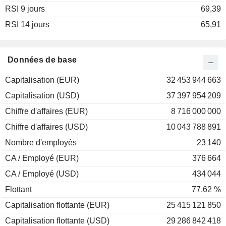
RSI 9 jours
69,39
RSI 14 jours
65,91
Données de base
Capitalisation (EUR)
32 453 944 663
Capitalisation (USD)
37 397 954 209
Chiffre d'affaires (EUR)
8 716 000 000
Chiffre d'affaires (USD)
10 043 788 891
Nombre d'employés
23 140
CA / Employé (EUR)
376 664
CA / Employé (USD)
434 044
Flottant
77.62 %
Capitalisation flottante (EUR)
25 415 121 850
Capitalisation flottante (USD)
29 286 842 418