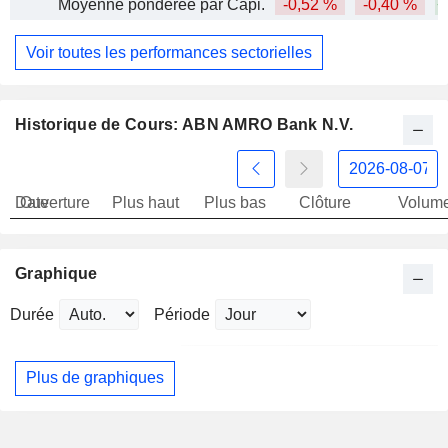
Moyenne pondérée par Capi.
-0,52 %
-0,40 %
+
Voir toutes les performances sectorielles
Historique de Cours: ABN AMRO Bank N.V.
Date
Ouverture
Plus haut
Plus bas
Clôture
Volum
Graphique
Durée
Période
Plus de graphiques