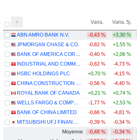
Varia.
Varia. 5j.
ABN AMRO BANK N.V.
-0,43 %
+3,30 %
+
JPMORGAN CHASE & CO.
-0,82 %
+1,55 %
+
BANK OF AMERICA CORPORATION
-0,40 %
+2,06 %
+
INDUSTRIAL AND COMMERCIAL BANK OF CHINA LIMITED
-0,62 %
-4,73 %
+
HSBC HOLDINGS PLC
+0,70 %
-4,15 %
+
CHINA CONSTRUCTION BANK CORPORATION
-0,56 %
-4,40 %
ROYAL BANK OF CANADA
+0,21 %
+0,74 %
+
WELLS FARGO & COMPANY
-1,77 %
+2,53 %
+
BANK OF CHINA LIMITED
-0,66 %
-4,81 %
+
MITSUBISHI UFJ FINANCIAL GROUP, INC.
-0,39 %
-0,34 %
+
Moyenne
-0,48 %
-0,34 %
+