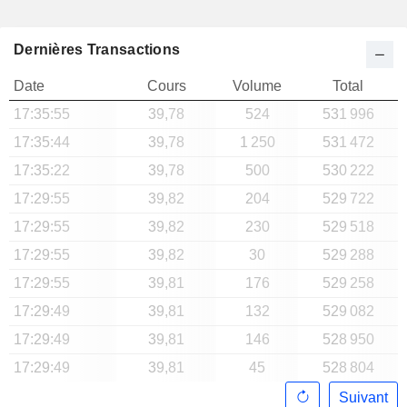
Dernières Transactions
Date
Cours
Volume
Total
17:35:55
39,78
524
531 996
17:35:44
39,78
1 250
531 472
17:35:22
39,78
500
530 222
17:29:55
39,82
204
529 722
17:29:55
39,82
230
529 518
17:29:55
39,82
30
529 288
17:29:55
39,81
176
529 258
17:29:49
39,81
132
529 082
17:29:49
39,81
146
528 950
17:29:49
39,81
45
528 804
Suivant