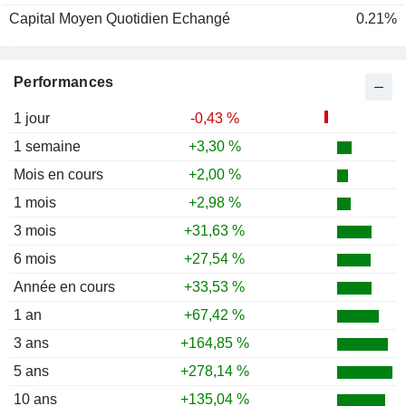
Capital Moyen Quotidien Echangé
0.21%
Performances
1 jour
-0,43 %
1 semaine
+3,30 %
Mois en cours
+2,00 %
1 mois
+2,98 %
3 mois
+31,63 %
6 mois
+27,54 %
Année en cours
+33,53 %
1 an
+67,42 %
3 ans
+164,85 %
5 ans
+278,14 %
10 ans
+135,04 %