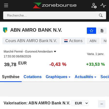
ABN AMRO BANK N.V.
39,78
€
-0,43 %
ABN AMRO BANK N.V.
Cours ABN AMRO Bank N.V.
Actions
ABN
NL
Marché Fermé -
Euronext Amsterdam
Varia. 1 janv.
17:55:00 06/08/2026
EUR
-0,43 %
39,78
+33,53 %
Synthèse
Cotations
Graphiques
Actualités
Soci
Valorisation: ABN AMRO Bank N.V.