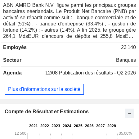
ABN AMRO Bank N.V. figure parmi les principaux groupes
bancaires néerlandais. Le Produit Net Bancaire (PNB) par
activité se répartit comme suit : - banque commerciale et de
détail (51%) ; - banque d'entreprise (33,4%) ; - gestion de
fortune (14,2%) ; - autres (1,4%). A fin 2025, le groupe gère
264,1 MdsEUR d'encours de dépôts et 255,8 MdsEUR
d'encours de crédits. La répartition géographique du PNB
Employés
23 140
est la suivante : Pays-Bas (90,8%), Europe (6,1%), Etats-
Unis (1,6%), Asie (0,9%) et autres (0,6%).
Secteur
Banques
Agenda
12/08
Publication des résultats - Q2 2026
Plus d'informations sur la société
Compte de Résultat et Estimations