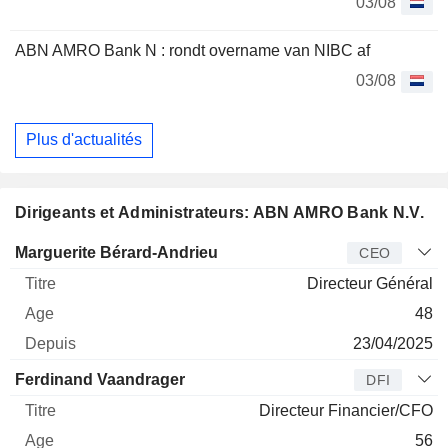
03/08
ABN AMRO Bank N : rondt overname van NIBC af
03/08
Plus d'actualités
Dirigeants et Administrateurs: ABN AMRO Bank N.V.
Dirigeant
Titre
Age
Depuis
Marguerite Bérard-Andrieu
CEO
Directeur Général
48
23/04/2025
Ferdinand Vaandrager
DFI
Directeur Financier/CFO
56