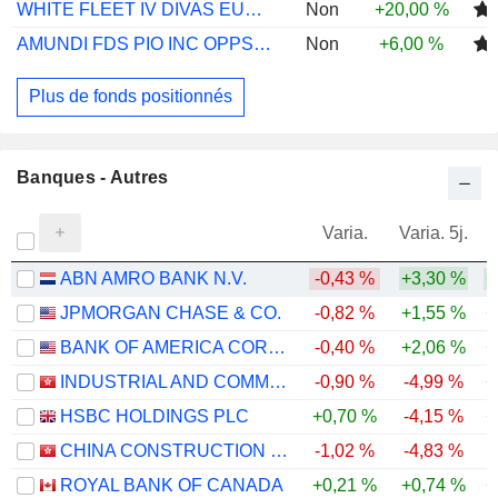
WHITE FLEET IV DIVAS EURZ VAL I EUR ACC
Non
+20,00 %
AMUNDI FDS PIO INC OPPS I2 USD C
Non
+6,00 %
Plus de fonds positionnés
Banques - Autres
Varia.
Varia. 5j.
ABN AMRO BANK N.V.
-0,43 %
+3,30 %
+
JPMORGAN CHASE & CO.
-0,82 %
+1,55 %
+
BANK OF AMERICA CORPORATION
-0,40 %
+2,06 %
+
INDUSTRIAL AND COMMERCIAL BANK OF CHINA LIMITED
-0,90 %
-4,99 %
+
HSBC HOLDINGS PLC
+0,70 %
-4,15 %
+
CHINA CONSTRUCTION BANK CORPORATION
-1,02 %
-4,83 %
ROYAL BANK OF CANADA
+0,21 %
+0,74 %
+