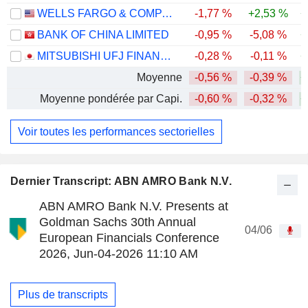
WELLS FARGO & COMPANY
-1,77 %
+2,53 %
+
BANK OF CHINA LIMITED
-0,95 %
-5,08 %
+
MITSUBISHI UFJ FINANCIAL GROUP, INC.
-0,28 %
-0,11 %
+
Moyenne
-0,56 %
-0,39 %
+
Moyenne pondérée par Capi.
-0,60 %
-0,32 %
+
Voir toutes les performances sectorielles
Dernier Transcript: ABN AMRO Bank N.V.
ABN AMRO Bank N.V. Presents at
Goldman Sachs 30th Annual
04/06
European Financials Conference
2026, Jun-04-2026 11:10 AM
Plus de transcripts