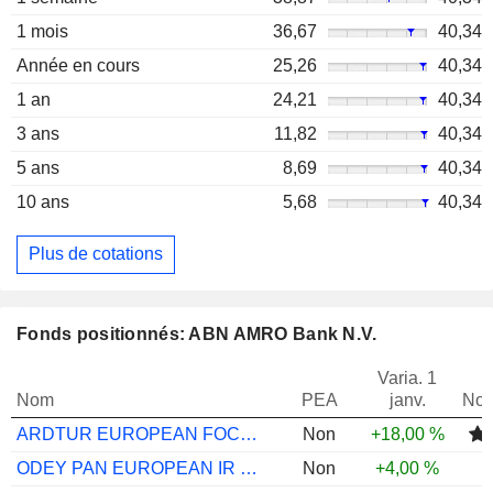
1 mois
36,67
40,34
Année en cours
25,26
40,34
1 an
24,21
40,34
3 ans
11,82
40,34
5 ans
8,69
40,34
10 ans
5,68
40,34
Plus de cotations
Fonds positionnés: ABN AMRO Bank N.V.
Varia. 1
Nom
PEA
janv.
Not
ARDTUR EUROPEAN FOCUS A EUR
Non
+18,00 %
ODEY PAN EUROPEAN IR GBP(OI PLC) INC
Non
+4,00 %