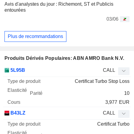
Avis d'analystes du jour : Richemont, ST et Publicis
entourées
03/06
Plus de recommandations
Produits Dérivés Populaires: ABN AMRO Bank N.V.
Type
5L95B
CALL
de
Certificat Turbo Stop Loss
Mnemo
Type
produit
Elasticité
Parité
Cours
10
3,977
EUR
B43LZ
CALL
Certificat Turbo