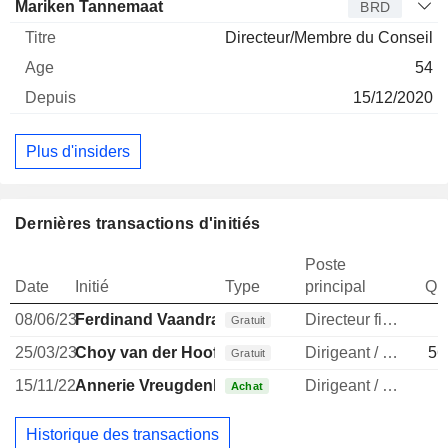
Mariken Tannemaat
BRD
Directeur/Membre du Conseil
54
15/12/2020
Plus d'insiders
Dernières transactions d'initiés
Poste
Date
Initié
Type
principal
Qua
08/06/23
Ferdinand Vaandrager
Directeur financier
Gratuit
25/03/23
Choy van der Hooft-Cheong
Dirigeant / cadre principal
56
Gratuit
15/11/22
Annerie Vreugdenhil
Dirigeant / cadre principal
1
Achat
Historique des transactions