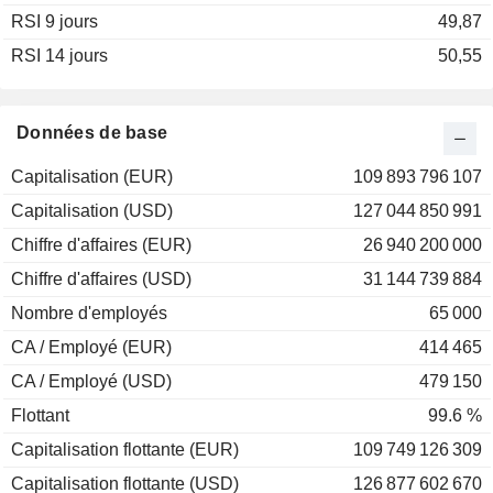
RSI 9 jours
2002
-10,16 %
49,87
RSI 14 jours
2001
-0,94 %
50,55
2000
+5,17 %
1999
+5,67 %
Données de base
1998
+24,86 %
Capitalisation (EUR)
109 893 796 107
1997
+13,74 %
Capitalisation (USD)
127 044 850 991
1996
+8,64 %
Chiffre d'affaires (EUR)
26 940 200 000
1995
+16,10 %
Chiffre d'affaires (USD)
31 144 739 884
1994
-9,69 %
Nombre d'employés
65 000
1993
+10,81 %
CA / Employé (EUR)
414 465
1992
+34,15 %
CA / Employé (USD)
479 150
Flottant
99.6 %
Capitalisation flottante (EUR)
109 749 126 309
Capitalisation flottante (USD)
126 877 602 670