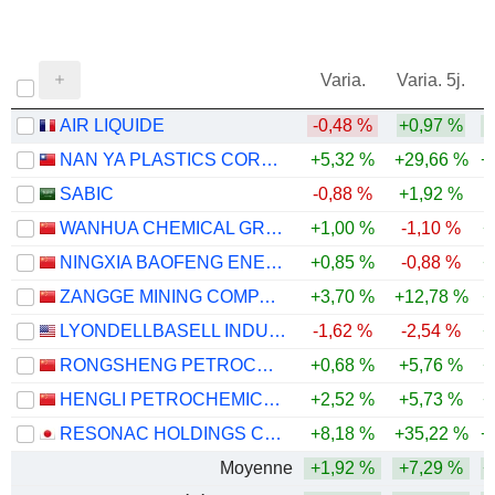
Varia.
Varia. 5j.
AIR LIQUIDE
-0,48 %
+0,97 %
NAN YA PLASTICS CORPORATION
+5,32 %
+29,66 %
+
SABIC
-0,88 %
+1,92 %
-
WANHUA CHEMICAL GROUP CO., LTD.
+1,00 %
-1,10 %
+
NINGXIA BAOFENG ENERGY GROUP CO., LTD.
+0,85 %
-0,88 %
+
ZANGGE MINING COMPANY LIMITED
+3,70 %
+12,78 %
+
LYONDELLBASELL INDUSTRIES N.V.
-1,62 %
-2,54 %
+
RONGSHENG PETROCHEMICAL CO., LTD.
+0,68 %
+5,76 %
+
HENGLI PETROCHEMICAL CO.,LTD.
+2,52 %
+5,73 %
+
RESONAC HOLDINGS CORPORATION
+8,18 %
+35,22 %
+
Moyenne
+1,92 %
+7,29 %
+