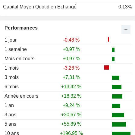
Capital Moyen Quotidien Echangé
0.13%
Performances
1 jour
-0,48 %
1 semaine
+0,97 %
Mois en cours
+0,97 %
1 mois
-3,26 %
3 mois
+7,31 %
6 mois
+13,42 %
Année en cours
+18,32 %
1 an
+9,24 %
3 ans
+30,67 %
5 ans
+55,89 %
10 ans
+196,95 %