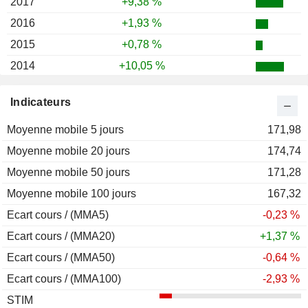
2017
+9,38 %
2016
+1,93 %
2015
+0,78 %
2014
+10,05 %
2013
+8,15 %
Indicateurs
2012
+9,38 %
Moyenne mobile 5 jours
2011
+1,00 %
171,98
Moyenne mobile 20 jours
2010
+21,58 %
174,74
Moyenne mobile 50 jours
2009
+26,86 %
171,28
Moyenne mobile 100 jours
2008
-29,27 %
167,32
Ecart cours / (MMA5)
2007
+13,16 %
-0,23 %
Ecart cours / (MMA20)
2006
+21,78 %
+1,37 %
Ecart cours / (MMA50)
2005
+19,49 %
-0,64 %
Ecart cours / (MMA100)
2004
+6,86 %
-2,93 %
STIM
2003
+11,38 %