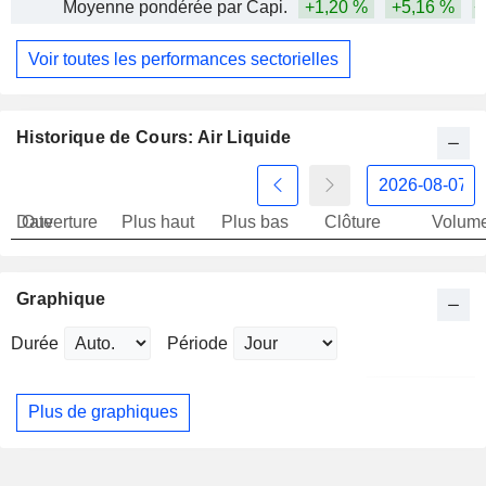
Moyenne pondérée par Capi.
+1,20 %
+5,16 %
+
Voir toutes les performances sectorielles
Historique de Cours: Air Liquide
Date
Ouverture
Plus haut
Plus bas
Clôture
Volum
Graphique
Durée
Période
Plus de graphiques