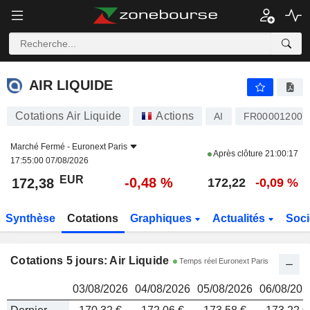
AIR LIQUIDE
172,38
€
AIR LIQUIDE
Cotations Air Liquide
Actions
AI
FR000012007
Marché Fermé -
Euronext Paris
Après clôture
21:00:17
17:55:00 07/08/2026
EUR
-0,48 %
172,38
172,22
-0,09 %
Synthèse
Cotations
Graphiques
Actualités
Soci
Cotations 5 jours: Air Liquide
Temps réel Euronext Paris
03/08/2026
04/08/2026
05/08/2026
06/08/202